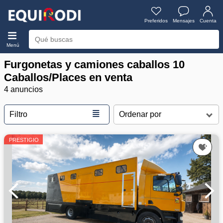
Preferidos
Mensajes
Cuenta
Menú
Furgonetas y camiones caballos 10
Caballos/Places en venta
4 anuncios
≣
Filtro
PRESTIGIO