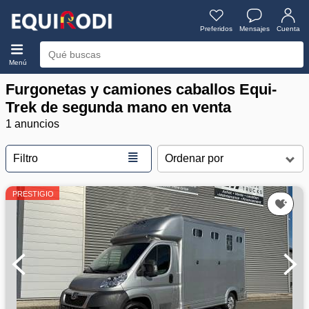
Preferidos
Mensajes
Cuenta
Menú
Furgonetas y camiones caballos Equi-
Trek de segunda mano en venta
1 anuncios
≣
Filtro
PRESTIGIO