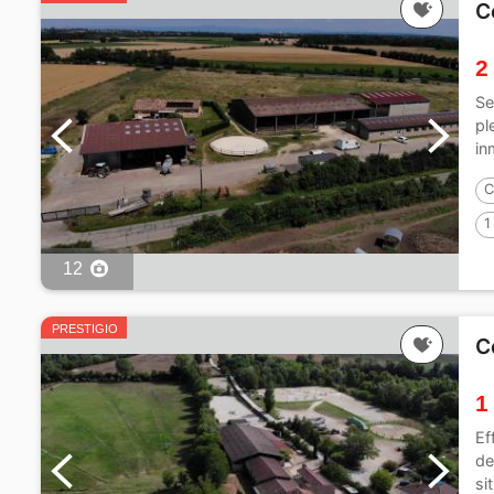
C
2
Se
pl
in
C
1
12
PRESTIGIO
C
1
Ef
de
si