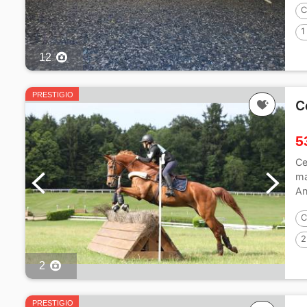
C
1
12
PRESTIGIO
C
5
Ce
ma
An
de
C
2
2
PRESTIGIO