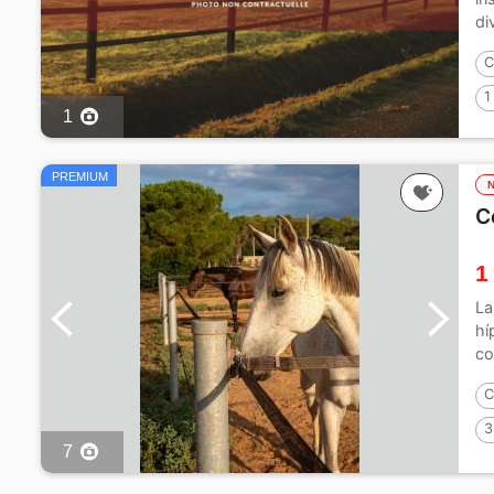
di
C
1
1
PREMIUM
C
1
La
hí
co
C
3
7