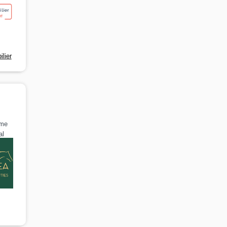
lier
ôme
al