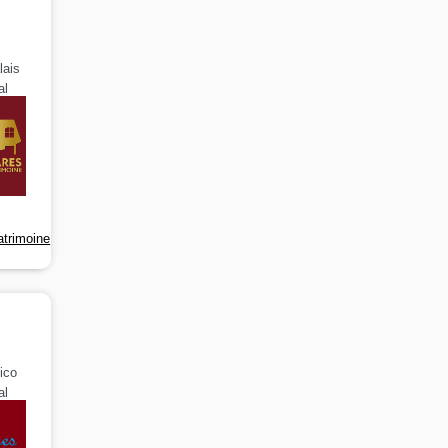
lais
al
atrimoine
tico
al