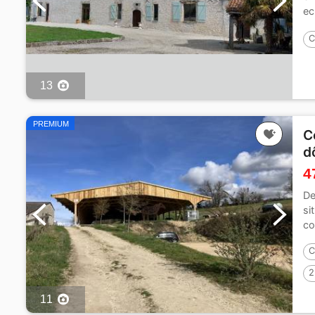
ec
hi
C
13
PREMIUM
C
d
4
De
si
co
C
2
11