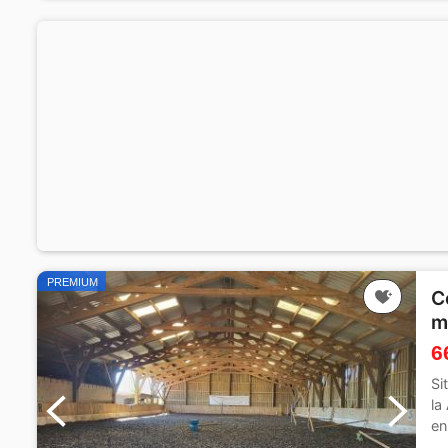
PREMIUM
C
m
6
Si
la
en