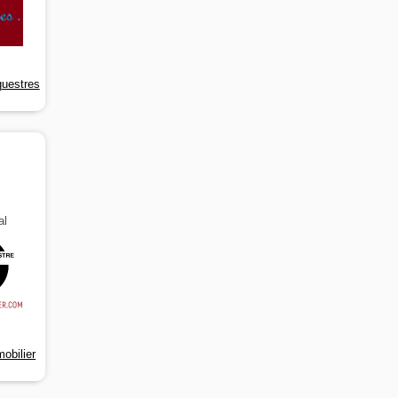
uestres
al
obilier