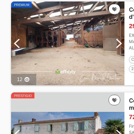
PREMIUM
C
d
2
EX
MA
A
BU
C
2
12
PRESTIGIO
C
m
7
Fi
SA