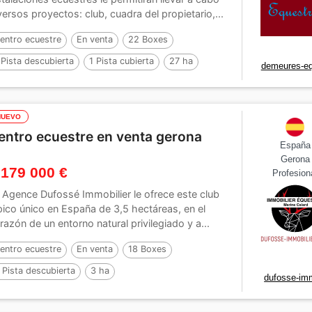
versos proyectos: club, cuadra del propietario,...
entro ecuestre
En venta
22 Boxes
 Pista descubierta
1 Pista cubierta
27 ha
demeures-eq
NUEVO
entro ecuestre en venta gerona
España
Gerona
 179 000 €
Profesion
 Agence Dufossé Immobilier le ofrece este club
pico único en España de 3,5 hectáreas, en el
razón de un entorno natural privilegiado y a...
entro ecuestre
En venta
18 Boxes
 Pista descubierta
3 ha
dufosse-imm