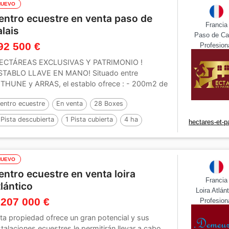
NUEVO
entro ecuestre en venta paso de
Francia
alais
Paso de Ca
92 500 €
Profesion
ECTÁREAS EXCLUSIVAS Y PATRIMONIO !
STABLO LLAVE EN MANO! Situado entre
THUNE y ARRAS, el establo ofrece : - 200m2 de
vienda sin...
entro ecuestre
En venta
28 Boxes
 Pista descubierta
1 Pista cubierta
4 ha
hectares-et-p
NUEVO
entro ecuestre en venta loira
Francia
tlántico
Loira Atlán
 207 000 €
Profesion
ta propiedad ofrece un gran potencial y sus
stalaciones ecuestres le permitirán llevar a cabo