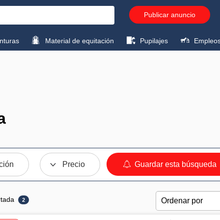
Publicar anuncio
turas
Material de equitación
Pupilajes
Empleo
a
ción
Precio
Guardar esta búsqueda
rtada
2