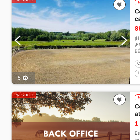
PRESTIGIO
C
c
8
¡H
¡E
BÉ
vi
C
1
5
PRESTIGIO
C
a
1
Es
in