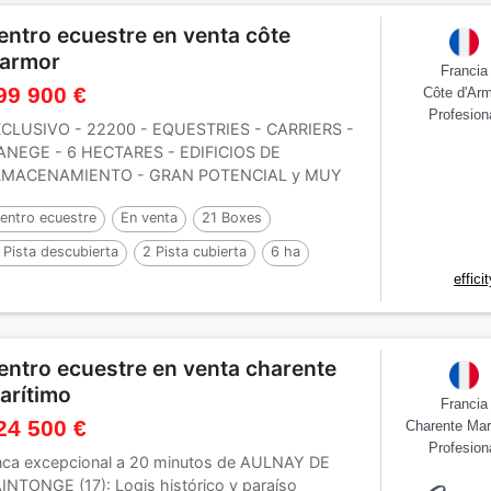
entro ecuestre en venta côte
'armor
Francia
99 900 €
Côte d'Ar
Profesion
CLUSIVO - 22200 - EQUESTRIES - CARRIERS -
NEGE - 6 HECTARES - EDIFICIOS DE
LMACENAMIENTO - GRAN POTENCIAL y MUY
ENA SITUACIÓN Efficity,...
entro ecuestre
En venta
21 Boxes
 Pista descubierta
2 Pista cubierta
6 ha
effici
entro ecuestre en venta charente
arítimo
Francia
24 500 €
Charente Mar
Profesion
nca excepcional a 20 minutos de AULNAY DE
INTONGE (17): Logis histórico y paraíso