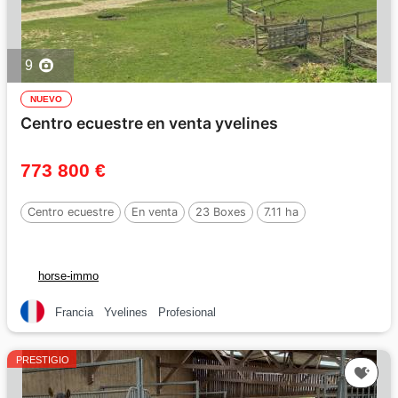
9
NUEVO
Centro ecuestre en venta yvelines
773 800 €
Centro ecuestre
En venta
23 Boxes
7.11 ha
horse-immo
Francia
Yvelines
Profesional
PRESTIGIO