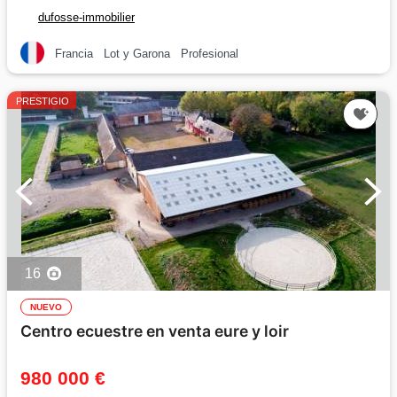
dufosse-immobilier
Francia
Lot y Garona
Profesional
PRESTIGIO
16
NUEVO
Centro ecuestre en venta eure y loir
980 000 €