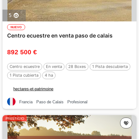
5
NUEVO
Centro ecuestre en venta paso de calais
892 500 €
Centro ecuestre
En venta
28 Boxes
1 Pista descubierta
1 Pista cubierta
4 ha
hectares-et-patrimoine
Francia
Paso de Calais
Profesional
PRESTIGIO