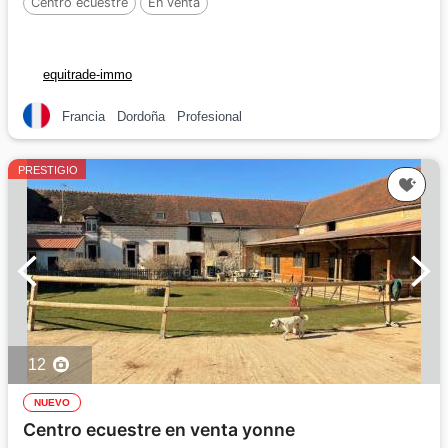
Centro ecuestre
En venta
equitrade-immo
Francia
Dordoña
Profesional
PRESTIGIO
12
NUEVO
Centro ecuestre en venta yonne