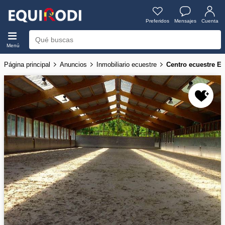
Preferidos
Mensajes
Cuenta
Menú
Página principal
Anuncios
Inmobiliario ecuestre
Centro ecuestre En