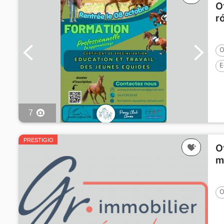
O
r
O
E
G
7
PRESTIGIO
O
m
O