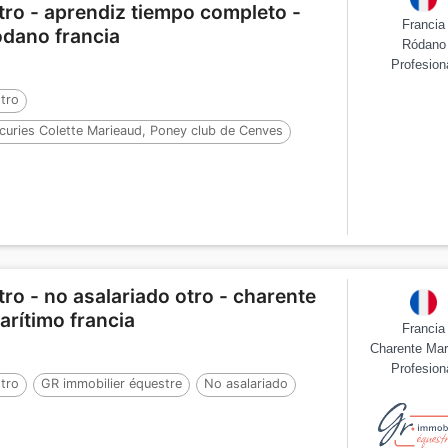
tro - aprendiz tiempo completo -
Francia
ódano francia
Ródano
Profesion
tro
curies Colette Marieaud, Poney club de Cenves
anadería
08/10/2026
Aprendiz
tro - no asalariado otro - charente
arítimo francia
Francia
Charente Mar
Profesion
tro
GR immobilier équestre
No asalariado