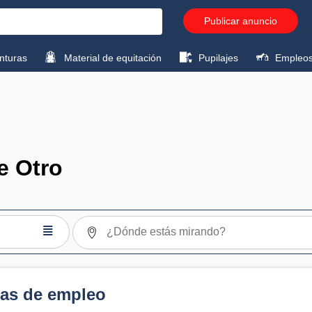
Publicar anuncio
turas
Material de equitación
Pupilajes
Empleo
e Otro
≣
as de empleo