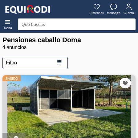
Preferidos
Mensajes
Cuenta
Menú
Pensiones caballo Doma
4 anuncios
≣
Filtro
BASICO