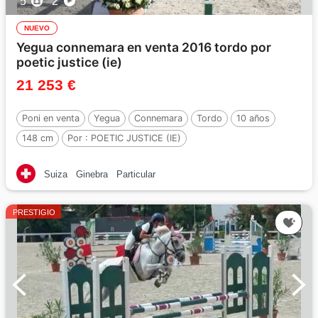
5
2
NUEVO
Yegua connemara en venta 2016 tordo por
poetic justice (ie)
21 253 €
Poni en venta
Yegua
Connemara
Tordo
10 años
148 cm
Por :
POETIC JUSTICE (IE)
Suiza
Ginebra
Particular
PRESTIGIO