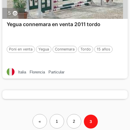
5
Yegua connemara en venta 2011 tordo
Poni en venta
Yegua
Connemara
Tordo
15 años
Italia
Florencia
Particular
«
1
2
3