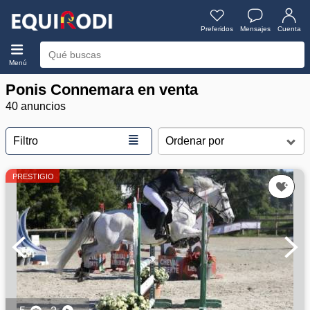
Preferidos
Mensajes
Cuenta
Menú
Ponis Connemara en venta
40 anuncios
≣
Filtro
PRESTIGIO