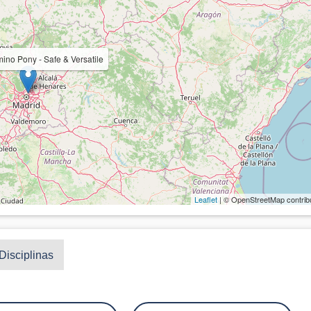
ino Pony - Safe & Versatile
Leaflet
| © OpenStreetMap contrib
Disciplinas