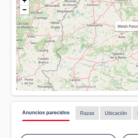
+
−
Welsh Palom
Anuncios parecidos
Razas
Ubicación