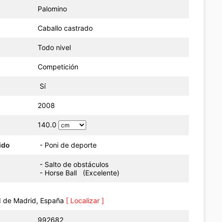
Palomino
Caballo castrado
Todo nivel
Competición
Sí
o
2008
140.0
ido
- Poni de deporte
- Salto de obstáculos
- Horse Ball (Excelente)
 de Madrid, España
[ Localizar ]
992682