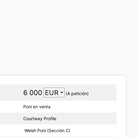
6 000
(A petición)
Poni en venta
Courtway Profile
Welsh Poni (Sección C)