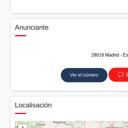
Anunciante
28016 Madrid - E
E
Ver el número
Localisación