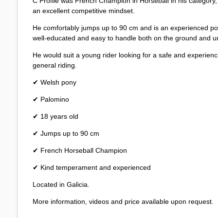
C Profile was French Champion in Horseball in his category, d
an excellent competitive mindset.
He comfortably jumps up to 90 cm and is an experienced pon
well-educated and easy to handle both on the ground and u
He would suit a young rider looking for a safe and experienc
general riding.
✔ Welsh pony
✔ Palomino
✔ 18 years old
✔ Jumps up to 90 cm
✔ French Horseball Champion
✔ Kind temperament and experienced
Located in Galicia.
More information, videos and price available upon request.