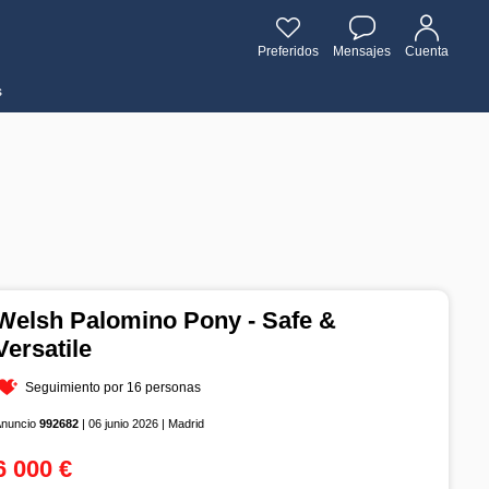
Preferidos
Mensajes
Cuenta
s
Welsh Palomino Pony - Safe &
Versatile
Seguimiento por 16 personas
Anuncio
992682
| 06 junio 2026 | Madrid
6 000 €