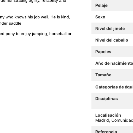
emonstrating agility, reliability and
Pelaje
Sexo
y who knows his job well. He is kind,
nder saddle.
Nivel del jinete
ed pony to enjoy jumping, horseball or
Nivel del caballo
Papeles
Año de nacimient
Tamaño
Categorías de équ
Disciplinas
Localisación
Madrid, Comunidad
Referencia