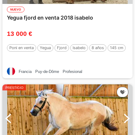
NUEVO
Yegua fjord en venta 2018 isabelo
13 000 €
Poni en venta
Yegua
Fjord
Isabelo
8 años
145 cm
Francia
Puy-de-Dôme
Profesional
PRESTIGIO