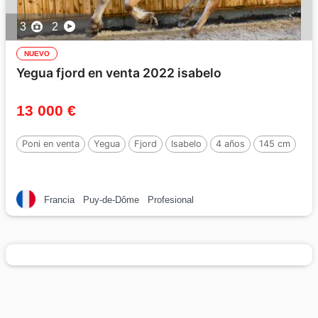
3
2
NUEVO
Yegua fjord en venta 2022 isabelo
13 000 €
Poni en venta
Yegua
Fjord
Isabelo
4 años
145 cm
Francia
Puy-de-Dôme
Profesional