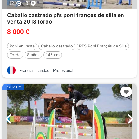
12
3
Caballo castrado pfs poni françés de silla en
venta 2018 tordo
8 000 €
Poni en venta
Caballo castrado
PFS Poni Françés de Silla
Tordo
8 años
145 cm
Francia
Landas
Profesional
PREMIUM