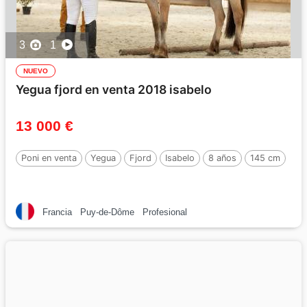
3
1
NUEVO
Yegua fjord en venta 2018 isabelo
13 000 €
Poni en venta
Yegua
Fjord
Isabelo
8 años
145 cm
Francia
Puy-de-Dôme
Profesional