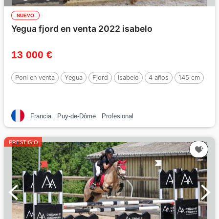
NUEVO
Yegua fjord en venta 2022 isabelo
13 000 €
Poni en venta
Yegua
Fjord
Isabelo
4 años
145 cm
Francia
Puy-de-Dôme
Profesional
PRESTIGIO