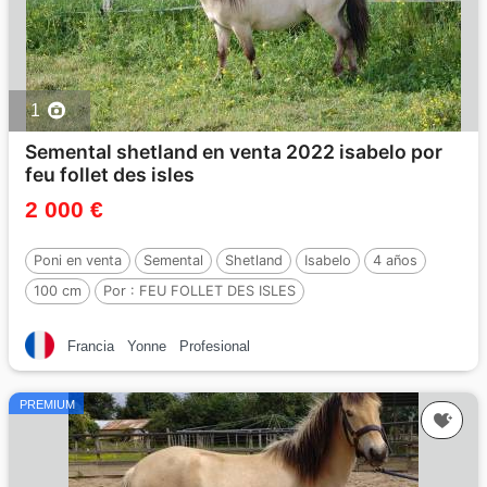
1
Semental shetland en venta 2022 isabelo por
feu follet des isles
2 000 €
Poni en venta
Semental
Shetland
Isabelo
4 años
100 cm
Por :
FEU FOLLET DES ISLES
Francia
Yonne
Profesional
PREMIUM