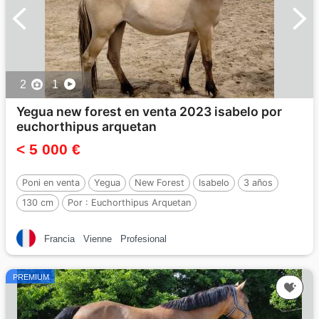
2
1
Yegua new forest en venta 2023 isabelo por
euchorthipus arquetan
< 5 000 €
Poni en venta
Yegua
New Forest
Isabelo
3 años
130 cm
Por :
Euchorthipus Arquetan
Francia
Vienne
Profesional
PREMIUM