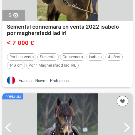
6
Semental connemara en venta 2022 isabelo
por magherafadd lad irl
< 7 000 €
Poni en venta
Semental
Connemara
Isabelo
4 años
146 cm
Por :
Magherafadd lad IRL
Francia
Nièvre
Profesional
PREMIUM