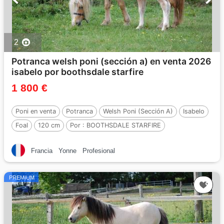
2
Potranca welsh poni (sección a) en venta 2026
isabelo por boothsdale starfire
1 800 €
Poni en venta
Potranca
Welsh Poni (Sección A)
Isabelo
Foal
120 cm
Por :
BOOTHSDALE STARFIRE
Francia
Yonne
Profesional
PREMIUM