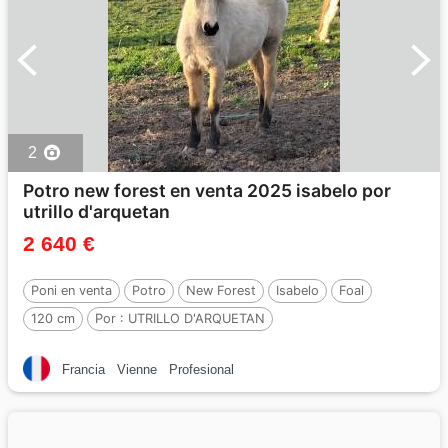
2
Potro new forest en venta 2025 isabelo por
utrillo d'arquetan
2 640 €
Poni en venta
Potro
New Forest
Isabelo
Foal
120 cm
Por :
UTRILLO D'ARQUETAN
Francia
Vienne
Profesional