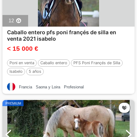
12
Caballo entero pfs poni françés de silla en
venta 2021 isabelo
< 15 000 €
Poni en venta
Caballo entero
PFS Poni Françés de Silla
Isabelo
5 años
Francia
Saona y Loira
Profesional
PREMIUM