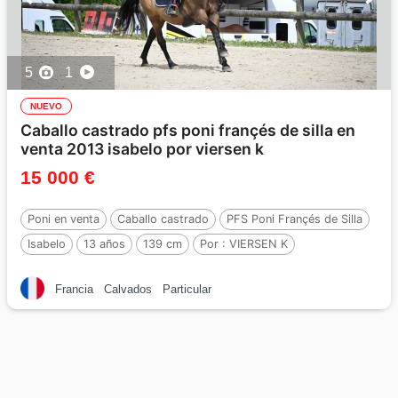
5
1
NUEVO
Caballo castrado pfs poni françés de silla en
venta 2013 isabelo por viersen k
15 000 €
Poni en venta
Caballo castrado
PFS Poni Françés de Silla
Isabelo
13 años
139 cm
Por :
VIERSEN K
Francia
Calvados
Particular