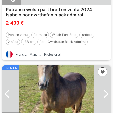
Potranca welsh part bred en venta 2024
isabelo por gwrthafan black admiral
2 400 €
Poni en venta
Potranca
Welsh Part Bred
Isabelo
2 años
138 cm
Por :
Gwrthafan Black Admiral
Francia
Mancha
Profesional
PREMIUM