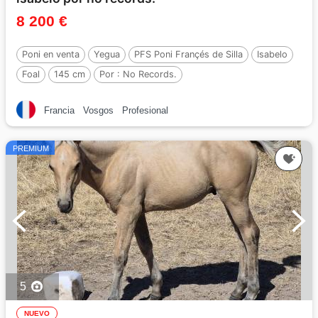
8 200 €
Poni en venta
Yegua
PFS Poni Françés de Silla
Isabelo
Foal
145 cm
Por :
No Records.
Francia
Vosgos
Profesional
PREMIUM
5
NUEVO