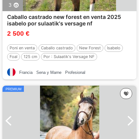
3
Caballo castrado new forest en venta 2025
isabelo por sulaatik's versage nf
2 500 €
Poni en venta
Caballo castrado
New Forest
Isabelo
Foal
125 cm
Por :
Sulaatik's Versage NF
Francia
Sena y Marne
Profesional
PREMIUM