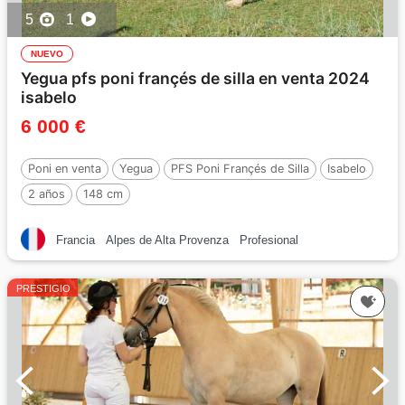
5
1
NUEVO
Yegua pfs poni françés de silla en venta 2024
isabelo
6 000 €
Poni en venta
Yegua
PFS Poni Françés de Silla
Isabelo
2 años
148 cm
Francia
Alpes de Alta Provenza
Profesional
PRESTIGIO