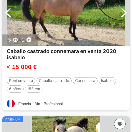
5
1
Caballo castrado connemara en venta 2020
isabelo
< 15 000 €
Poni en venta
Caballo castrado
Connemara
Isabelo
6 años
153 cm
Francia
Ain
Profesional
PREMIUM