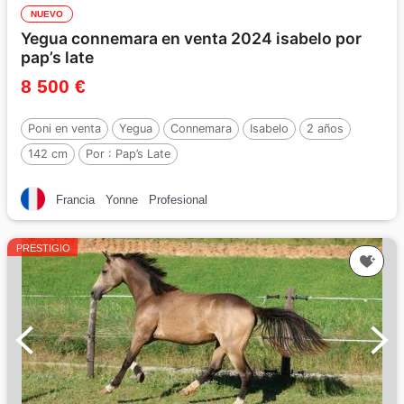
NUEVO
Yegua connemara en venta 2024 isabelo por
pap’s late
8 500 €
Poni en venta
Yegua
Connemara
Isabelo
2 años
142 cm
Por :
Pap’s Late
Francia
Yonne
Profesional
PRESTIGIO