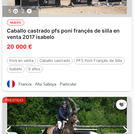
5
2
NUEVO
Caballo castrado pfs poni françés de silla en
venta 2017 isabelo
20 000 €
Poni en venta
Caballo castrado
PFS Poni Françés de Silla
Isabelo
9 años
Francia
Alta Saboya
Particular
PRESTIGIO