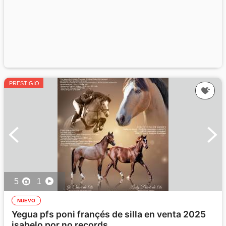
PRESTIGIO
5
1
NUEVO
Yegua pfs poni françés de silla en venta 2025
isabelo por no records.