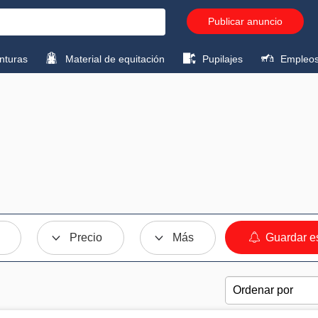
Publicar anuncio
turas
Material de equitación
Pupilajes
Empleo
Precio
Más
Guardar e