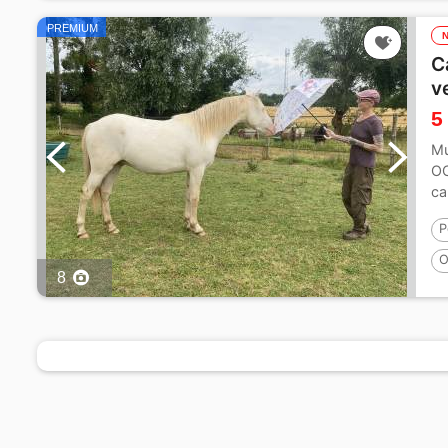
PREMIUM
C
v
5
Mu
OC
ca
P
O
8