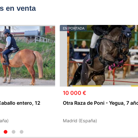
s en venta
EN PORTADA
10 000 €
Caballo entero, 12
Otra Raza de Poni - Yegua, 7 añ
aña)
Madrid (España)