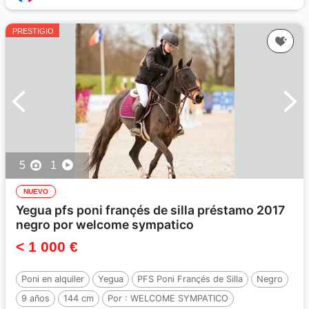
PRESTIGIO
5
1
NUEVO
Yegua pfs poni françés de silla préstamo 2017
negro por welcome sympatico
< 1 000 €
Poni en alquiler
Yegua
PFS Poni Françés de Silla
Negro
9 años
144 cm
Por :
WELCOME SYMPATICO