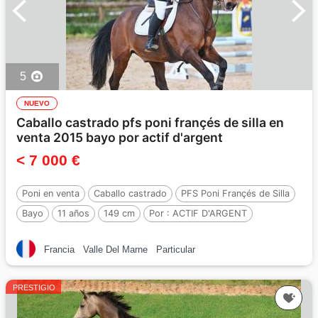
5
NUEVO
Caballo castrado pfs poni françés de silla en
venta 2015 bayo por actif d'argent
< 7 000 €
Poni en venta
Caballo castrado
PFS Poni Françés de Silla
Bayo
11 años
149 cm
Por :
ACTIF D'ARGENT
Francia
Valle Del Marne
Particular
PRESTIGIO