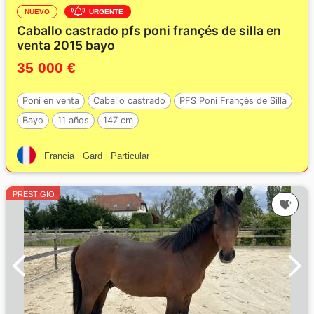
NUEVO
URGENTE
Caballo castrado pfs poni françés de silla en
venta 2015 bayo
35 000 €
Poni en venta
Caballo castrado
PFS Poni Françés de Silla
Bayo
11 años
147 cm
Francia
Gard
Particular
PRESTIGIO