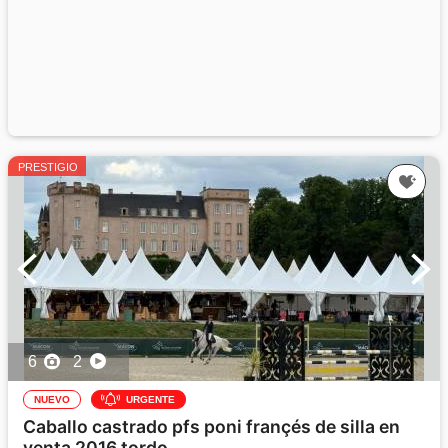
PRESTIGIO
6
2
NUEVO
URGENTE
Caballo castrado pfs poni françés de silla en
venta 2016 tordo