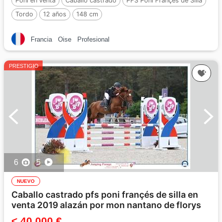
Poni en venta
Caballo castrado
PFS Poni Françés de Silla
Tordo
12 años
148 cm
Francia
Oise
Profesional
PRESTIGIO
6
5
NUEVO
Caballo castrado pfs poni françés de silla en
venta 2019 alazán por mon nantano de florys
< 40 000 €