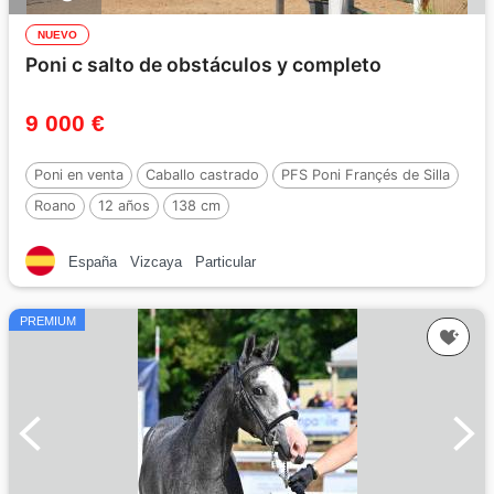
NUEVO
Poni c salto de obstáculos y completo
9 000 €
Poni en venta
Caballo castrado
PFS Poni Françés de Silla
Roano
12 años
138 cm
España
Vizcaya
Particular
PREMIUM