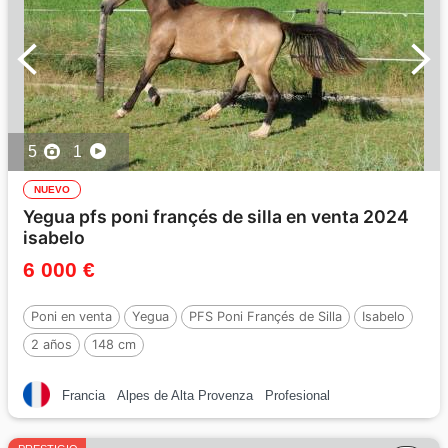
5
1
NUEVO
Yegua pfs poni françés de silla en venta 2024
isabelo
6 000 €
Poni en venta
Yegua
PFS Poni Françés de Silla
Isabelo
2 años
148 cm
Francia
Alpes de Alta Provenza
Profesional