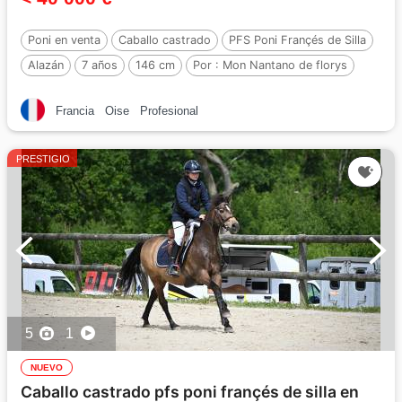
Poni en venta
Caballo castrado
PFS Poni Françés de Silla
Alazán
7 años
146 cm
Por :
Mon Nantano de florys
Francia
Oise
Profesional
PRESTIGIO
5
1
NUEVO
Caballo castrado pfs poni françés de silla en