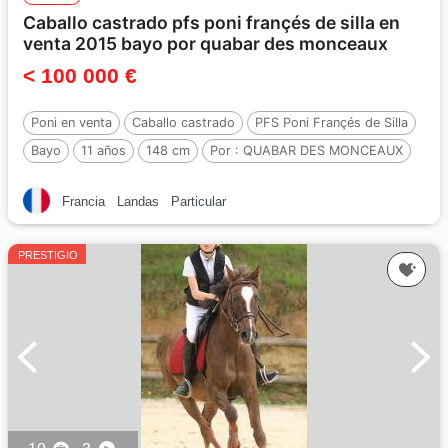
Caballo castrado pfs poni françés de silla en
venta 2015 bayo por quabar des monceaux
< 100 000 €
Poni en venta
Caballo castrado
PFS Poni Françés de Silla
Bayo
11 años
148 cm
Por :
QUABAR DES MONCEAUX
Francia
Landas
Particular
PRESTIGIO