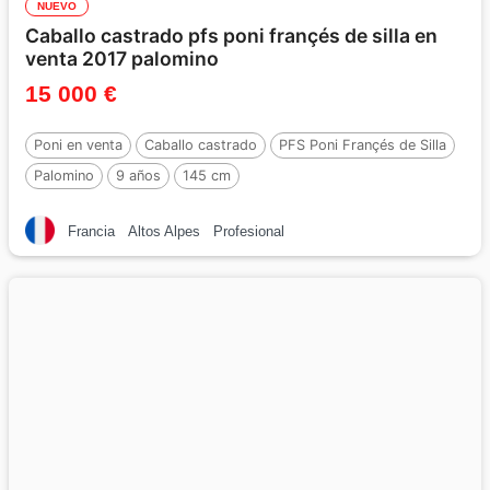
NUEVO
Caballo castrado pfs poni françés de silla en
venta 2017 palomino
15 000 €
Poni en venta
Caballo castrado
PFS Poni Françés de Silla
Palomino
9 años
145 cm
Francia
Altos Alpes
Profesional