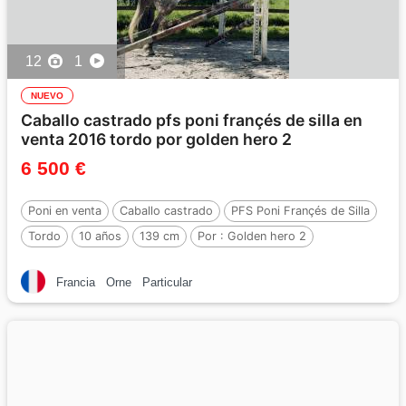
12
1
NUEVO
Caballo castrado pfs poni françés de silla en
venta 2016 tordo por golden hero 2
6 500 €
Poni en venta
Caballo castrado
PFS Poni Françés de Silla
Tordo
10 años
139 cm
Por :
Golden hero 2
Francia
Orne
Particular