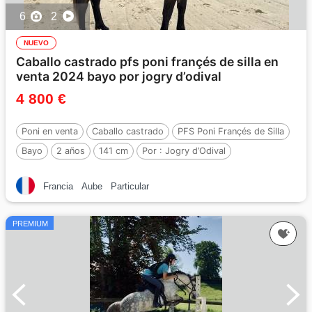
6
2
NUEVO
Caballo castrado pfs poni françés de silla en
venta 2024 bayo por jogry d’odival
4 800 €
Poni en venta
Caballo castrado
PFS Poni Françés de Silla
Bayo
2 años
141 cm
Por :
Jogry d’Odival
Francia
Aube
Particular
PREMIUM