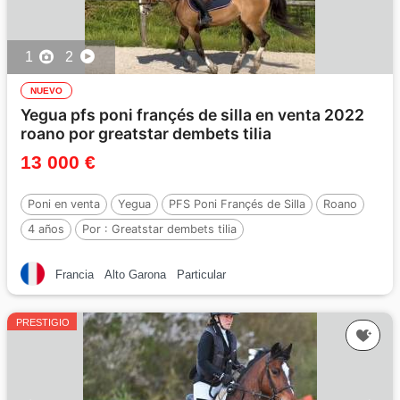
1
2
NUEVO
Yegua pfs poni françés de silla en venta 2022
roano por greatstar dembets tilia
13 000 €
Poni en venta
Yegua
PFS Poni Françés de Silla
Roano
4 años
Por :
Greatstar dembets tilia
Francia
Alto Garona
Particular
PRESTIGIO