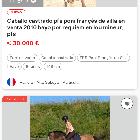
10
3
NUEVO
Caballo castrado pfs poni françés de silla en
venta 2016 bayo por requiem en lou mineur,
pfs
< 30 000 €
Poni en venta
Caballo castrado
PFS Poni Françés de Silla
Bayo
10 años
146 cm
Por :
REQUIEM EN LOU MINEUR, PFS
Francia
Alta Saboya
Particular
PRESTIGIO