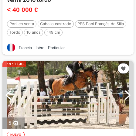
< 40 000 €
Poni en venta
Caballo castrado
PFS Poni Françés de Silla
Tordo
10 años
149 cm
Francia
Isère
Particular
PRESTIGIO
5
NUEVO