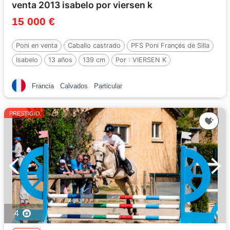
venta 2013 isabelo por viersen k
15 000 €
Poni en venta
Caballo castrado
PFS Poni Françés de Silla
Isabelo
13 años
139 cm
Por :
VIERSEN K
Francia
Calvados
Particular
PRESTIGIO
4