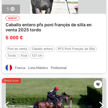
5
NUEVO
Caballo entero pfs poni françés de silla en
venta 2025 tordo
5 000 €
Poni en venta
Caballo entero
PFS Poni Françés de Silla
Tordo
Foal
127 cm
Francia
Loira Atlántico
Profesional
PRESTIGIO