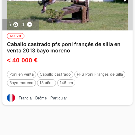
5
1
NUEVO
Caballo castrado pfs poni françés de silla en
venta 2013 bayo moreno
< 40 000 €
Poni en venta
Caballo castrado
PFS Poni Françés de Silla
Bayo moreno
13 años
146 cm
Francia
Drôme
Particular