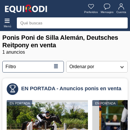
Preferidos
Mensajes
Cuenta
Menú
Ponis Poni de Silla Alemán, Deutsches
Reitpony en venta
1 anuncios
≣
Filtro
EN PORTADA - Anuncios ponis en venta
EN PORTADA
EN PORTADA