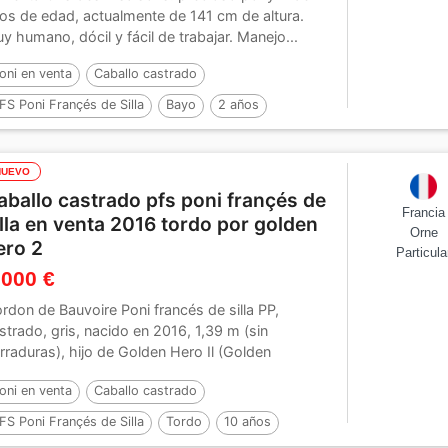
os de edad, actualmente de 141 cm de altura.
y humano, dócil y fácil de trabajar. Manejo...
oni en venta
Caballo castrado
FS Poni Françés de Silla
Bayo
2 años
41 cm
Por :
Jogry d’Odival
NUEVO
aballo castrado pfs poni françés de
Francia
illa en venta 2016 tordo por golden
Orne
ero 2
Particula
 000 €
rdon de Bauvoire Poni francés de silla PP,
strado, gris, nacido en 2016, 1,39 m (sin
rraduras), hijo de Golden Hero Il (Golden
onlight x...
oni en venta
Caballo castrado
FS Poni Françés de Silla
Tordo
10 años