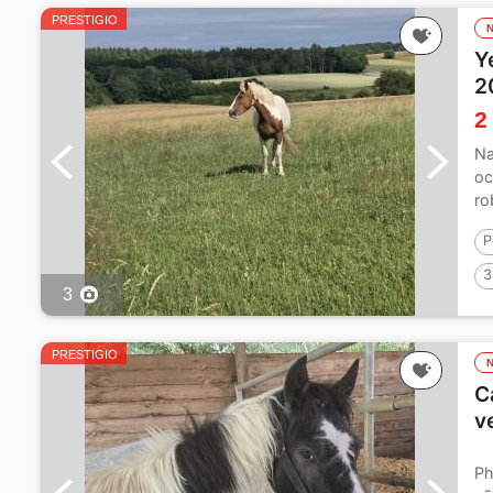
PRESTIGIO
Y
2
2
Na
oc
ro
P
3
3
PRESTIGIO
C
v
Ph