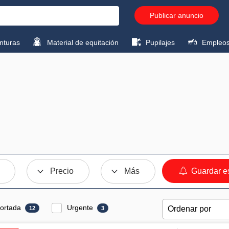
Publicar anuncio
turas
Material de equitación
Pupilajes
Empleo
Precio
Más
Guardar e
ortada
Urgente
12
3