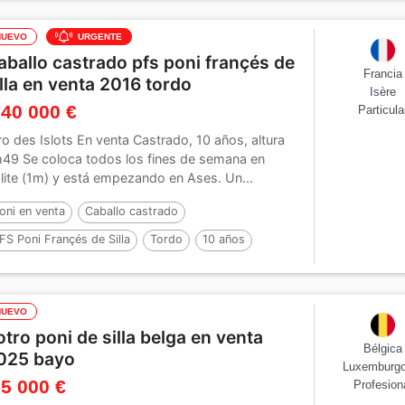
39 cm
Por :
Golden hero 2
NUEVO
URGENTE
aballo castrado pfs poni françés de
Francia
illa en venta 2016 tordo
Isère
 40 000 €
Particula
ro des Islots En venta Castrado, 10 años, altura
49 Se coloca todos los fines de semana en
lite (1m) y está empezando en Ases. Un...
oni en venta
Caballo castrado
FS Poni Françés de Silla
Tordo
10 años
49 cm
NUEVO
otro poni de silla belga en venta
Bélgica
025 bayo
Luxemburgo
 5 000 €
Profesion