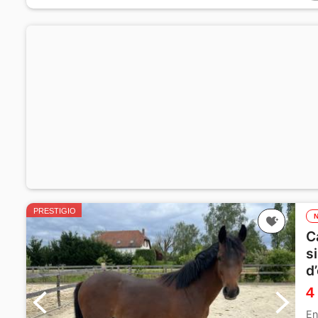
PRESTIGIO
C
s
d
4
En