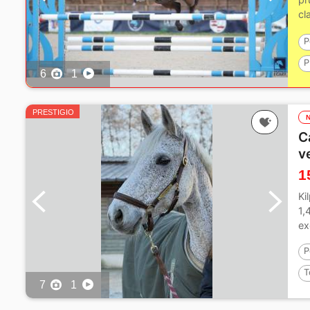
cl
co
P
P
6
1
1
PRESTIGIO
C
v
1
Ki
1,
ex
P
T
7
1