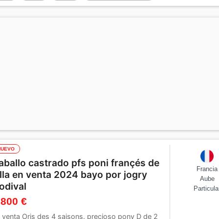
NUEVO
aballo castrado pfs poni françés de
Francia
illa en venta 2024 bayo por jogry
Aube
’odival
Particula
 800 €
 venta Oris des 4 saisons. precioso pony D de 2