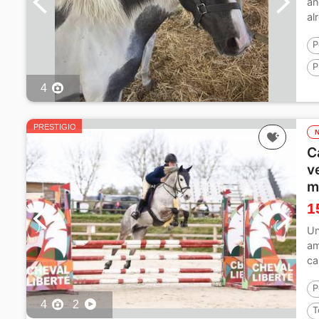
añ
al
Co
P
P
4
PRESTIGIO
C
v
m
1
Un
am
ca
de
P
4
2
T