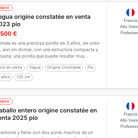
NUEVO
egua origine constatée en venta
Francia
023 pío
Alto Vien
 500 €
Profesion
mala es una preciosa ponita de 3 años, de color
, aún sin domar, con una estructura compacta y
busta; una ponita que puede resultar muy...
oni en venta
Yegua
Origine Constatée
Pío
 años
135 cm
NUEVO
aballo entero origine constatée en
Francia
enta 2025 pío
Alto Vien
Profesion
antome y Fénix son dos ponis machos de un