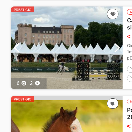
1
PRESTIGIO
C
s
<
Gi
1m
pE
P
P
6
2
1
PRESTIGIO
P
2
<