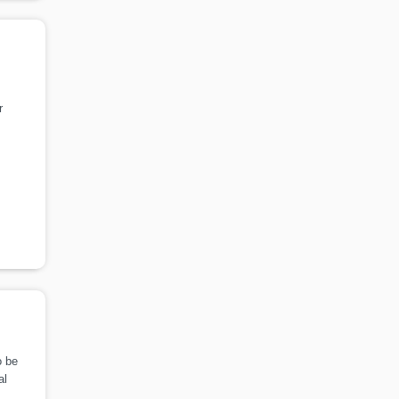
r
 be
al