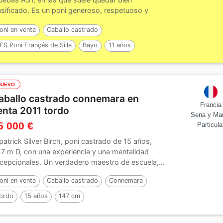
asificado. Es un poni generoso, respetuoso y
mpetitivo,...
oni en venta
Caballo castrado
FS Poni Françés de Silla
Bayo
11 años
47 cm
NUEVO
aballo castrado connemara en
Francia
enta 2011 tordo
Sena y Ma
5 000 €
Particula
lpatrick Silver Birch, poni castrado de 15 años,
47 m D, con una experiencia y una mentalidad
cepcionales. Un verdadero maestro de escuela,...
oni en venta
Caballo castrado
Connemara
ordo
15 años
147 cm