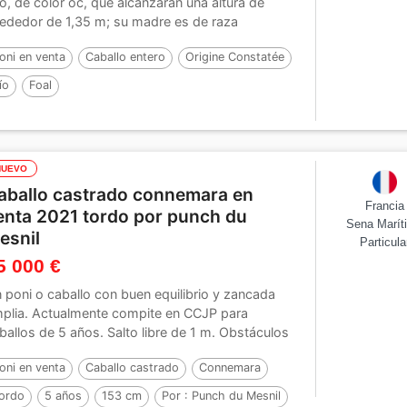
o, de color oc, que alcanzarán una altura de
rededor de 1,35 m; su madre es de raza
nnemara y su...
oni en venta
Caballo entero
Origine Constatée
ío
Foal
NUEVO
aballo castrado connemara en
Francia
enta 2021 tordo por punch du
Sena Marít
esnil
Particula
5 000 €
 poni o caballo con buen equilibrio y zancada
plia. Actualmente compite en CCJP para
ballos de 5 años. Salto libre de 1 m. Obstáculos
 120....
oni en venta
Caballo castrado
Connemara
ordo
5 años
153 cm
Por :
Punch du Mesnil