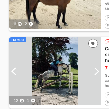
añ
Mu
P
6
2
P
1
PREMIUM
C
s
h
7
Go
ca
he
Mo
P
12
1
P