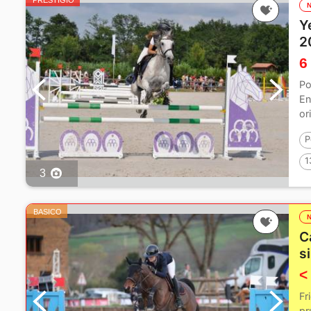
PRESTIGIO
Y
2
6
Po
En
or
P
1
3
BASICO
C
s
<
Fr
pr