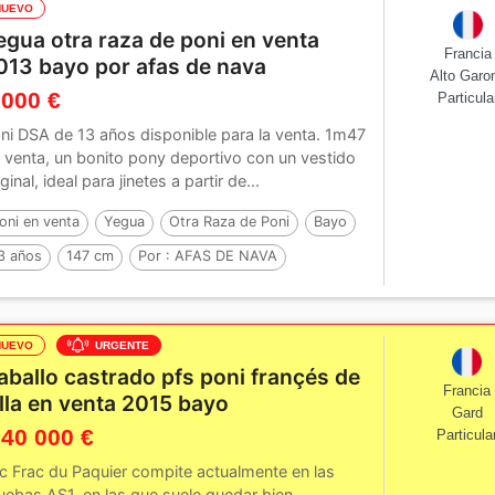
NUEVO
egua otra raza de poni en venta
Francia
013 bayo por afas de nava
Alto Garo
 000 €
Particula
ni DSA de 13 años disponible para la venta. 1m47
 venta, un bonito pony deportivo con un vestido
iginal, ideal para jinetes a partir de...
oni en venta
Yegua
Otra Raza de Poni
Bayo
3 años
147 cm
Por :
AFAS DE NAVA
NUEVO
URGENTE
aballo castrado pfs poni françés de
Francia
illa en venta 2015 bayo
Gard
 40 000 €
Particula
ic Frac du Paquier compite actualmente en las
uebas AS1, en las que suele quedar bien