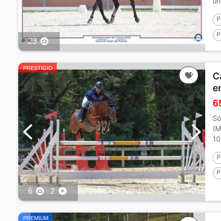
un
P
P
23
1
PRESTIGIO
C
e
6
Só
(M
10
P
P
6
2
PREMIUM