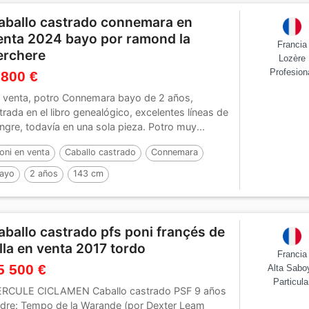
aballo castrado connemara en
enta 2024 bayo por ramond la
Francia
erchere
Lozère
Profesion
 800 €
 venta, potro Connemara bayo de 2 años,
trada en el libro genealógico, excelentes líneas de
ngre, todavía en una sola pieza. Potro muy...
oni en venta
Caballo castrado
Connemara
ayo
2 años
143 cm
or :
Ramond la Verchere
aballo castrado pfs poni françés de
illa en venta 2017 tordo
Francia
5 500 €
Alta Sabo
Particula
RCULE CICLAMEN Caballo castrado PSF 9 años
dre: Tempo de la Warande (por Dexter Leam