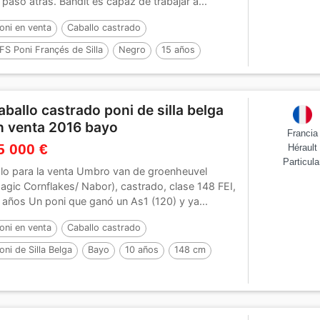
 paso atrás. Bandit es capaz de trabajar a...
oni en venta
Caballo castrado
FS Poni Françés de Silla
Negro
15 años
49 cm
Por :
HILKENS BLACK DELIGHT
aballo castrado poni de silla belga
n venta 2016 bayo
Francia
5 000 €
Hérault
Particula
lo para la venta Umbro van de groenheuvel
agic Cornflakes/ Nabor), castrado, clase 148 FEI,
 años Un poni que ganó un As1 (120) y ya...
oni en venta
Caballo castrado
oni de Silla Belga
Bayo
10 años
148 cm