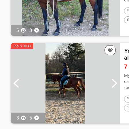
P
B
5
3
PRESTIGIO
Y
a
7
My
ca
(p
y..
P
4
3
5