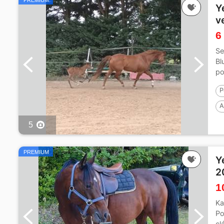
PREMIUM
Y
v
6
Se
Bl
po
P
A
5
PREMIUM
Y
2
1
Ka
Po
cl