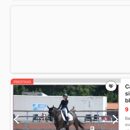
PRESTIGIO
C
s
b
9
Ba
su