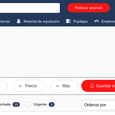
Publicar anuncio
turas
Material de equitación
Pupilajes
Empleo
Precio
Más
Guardar e
ortada
Urgente
13
3