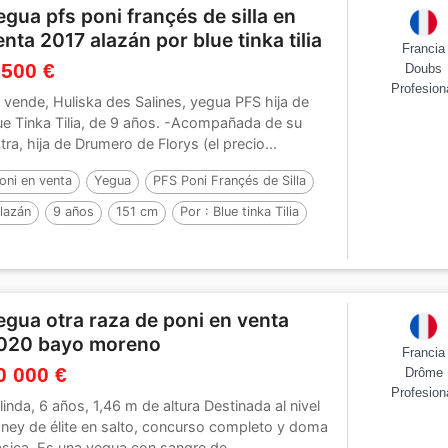
egua pfs poni françés de silla en
enta 2017 alazán por blue tinka tilia
Francia
 500 €
Doubs
Profesion
 vende, Huliska des Salines, yegua PFS hija de
ue Tinka Tilia, de 9 años. -Acompañada de su
tra, hija de Drumero de Florys (el precio...
oni en venta
Yegua
PFS Poni Françés de Silla
lazán
9 años
151 cm
Por :
Blue tinka Tilia
egua otra raza de poni en venta
020 bayo moreno
Francia
0 000 €
Drôme
Profesion
linda, 6 años, 1,46 m de altura Destinada al nivel
ney de élite en salto, concurso completo y doma
ásica. Es una yegua con sangre de...