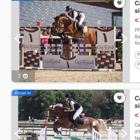
C
s
<
PF
Ba
fi
P
P
1
3
PREMIUM
C
s
<
Ca
d'
Ne