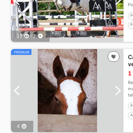
Po
P
P
1
10
2
PREMIUM
C
v
1
Re
ma
ta
P
A
4