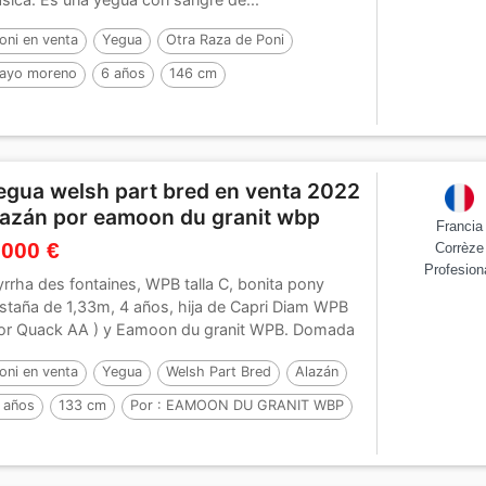
oni en venta
Yegua
Otra Raza de Poni
ayo moreno
6 años
146 cm
egua welsh part bred en venta 2022
lazán por eamoon du granit wbp
Francia
 000 €
Corrèze
Profesion
rrha des fontaines, WPB talla C, bonita pony
staña de 1,33m, 4 años, hija de Capri Diam WPB
or Quack AA ) y Eamoon du granit WPB. Domada
.
oni en venta
Yegua
Welsh Part Bred
Alazán
 años
133 cm
Por :
EAMOON DU GRANIT WBP