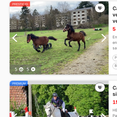
PRESTIGIO
C
v
v
5
En
en
sa
P
B
5
5
P
PREMIUM
C
s
1
HE
Pa