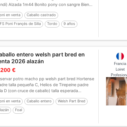
ndi) Alzada 1m44 Bonito pony con sangre Bien...
oni en venta
Caballo castrado
FS Poni Françés de Silla
Tordo
9 años
44 cm
aballo entero welsh part bred en
enta 2026 alazán
Francia
 200 €
Loiret
Profesion
servar potro macho pp welsh part bred Hortense
dre talla pequeña C, Helios de Tirepeine padre
lla D (con cruce de caballo) talla esperada...
oni en venta
Caballo entero
Welsh Part Bred
lazán
Foal