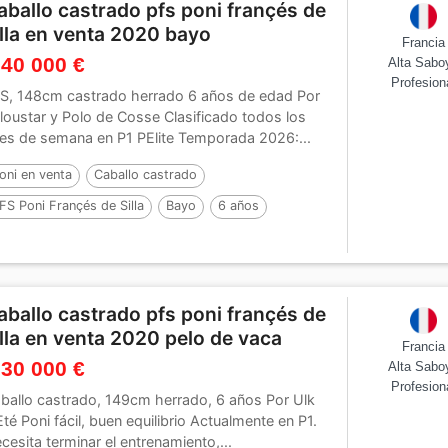
aballo castrado pfs poni françés de
illa en venta 2020 bayo
Francia
 40 000 €
Alta Sabo
Profesion
S, 148cm castrado herrado 6 años de edad Por
loustar y Polo de Cosse Clasificado todos los
nes de semana en P1 PElite Temporada 2026:...
oni en venta
Caballo castrado
FS Poni Françés de Silla
Bayo
6 años
48 cm
aballo castrado pfs poni françés de
illa en venta 2020 pelo de vaca
Francia
 30 000 €
Alta Sabo
Profesion
ballo castrado, 149cm herrado, 6 años Por Ulk
Eté Poni fácil, buen equilibrio Actualmente en P1.
cesita terminar el entrenamiento,...