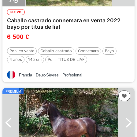
3
NUEVO
Caballo castrado connemara en venta 2022
bayo por titus de liaf
6 500 €
Poni en venta
Caballo castrado
Connemara
Bayo
4 años
145 cm
Por :
TITUS DE LIAF
Francia
Deux-Sèvres
Profesional
PREMIUM