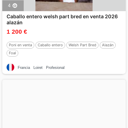
4
Caballo entero welsh part bred en venta 2026
alazán
1 200 €
Poni en venta
Caballo entero
Welsh Part Bred
Alazán
Foal
Francia
Loiret
Profesional