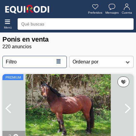
Preferidos
Mensajes
Cuenta
Menú
Ponis en venta
220 anuncios
≣
Filtro
PREMIUM