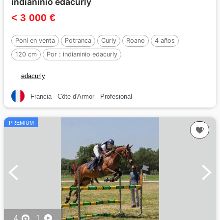
indianinio edacurly
< 3 000 €
Poni en venta
Potranca
Curly
Roano
4 años
120 cm
Por :
indianinio edacurly
edacurly
Francia
Côte d'Armor
Profesional
PREMIUM
4
1