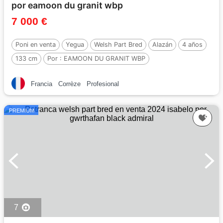
por eamoon du granit wbp
7 000 €
Poni en venta
Yegua
Welsh Part Bred
Alazán
4 años
133 cm
Por :
EAMOON DU GRANIT WBP
Francia
Corrèze
Profesional
PREMIUM
7