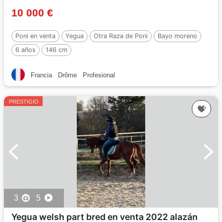
10 000 €
Poni en venta
Yegua
Otra Raza de Poni
Bayo moreno
6 años
146 cm
Francia
Drôme
Profesional
PRESTIGIO
3
5
Yegua welsh part bred en venta 2022 alazán