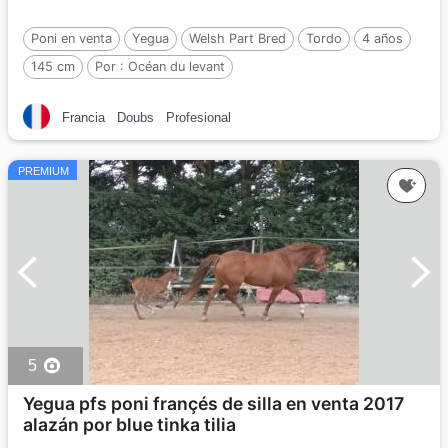
Poni en venta
Yegua
Welsh Part Bred
Tordo
4 años
145 cm
Por :
Océan du levant
Francia
Doubs
Profesional
PREMIUM
5
Yegua pfs poni françés de silla en venta 2017
alazán por blue tinka tilia