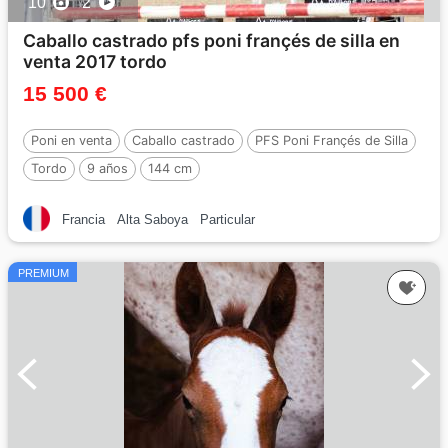
10
2
Caballo castrado pfs poni françés de silla en
venta 2017 tordo
15 500 €
Poni en venta
Caballo castrado
PFS Poni Françés de Silla
Tordo
9 años
144 cm
Francia
Alta Saboya
Particular
PREMIUM