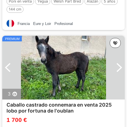
Poni en venta
Yegua
Welsh Part Bred
Alazán
5 años
144 cm
Francia
Eure y Loir
Profesional
PREMIUM
3
Caballo castrado connemara en venta 2025
lobo por fortuna de l'oublan
1 700 €