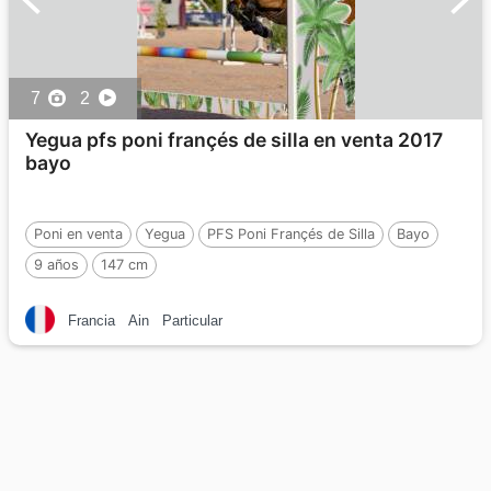
7
2
Yegua pfs poni françés de silla en venta 2017
bayo
Poni en venta
Yegua
PFS Poni Françés de Silla
Bayo
9 años
147 cm
Francia
Ain
Particular