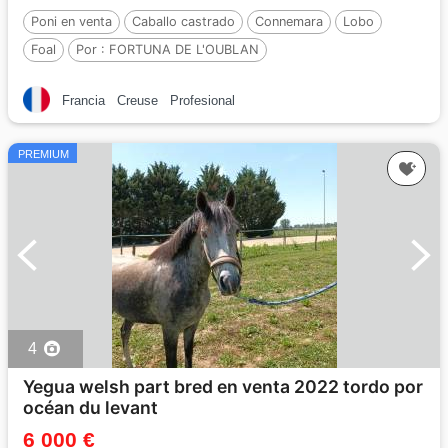
Poni en venta
Caballo castrado
Connemara
Lobo
Foal
Por :
FORTUNA DE L'OUBLAN
Francia
Creuse
Profesional
PREMIUM
4
Yegua welsh part bred en venta 2022 tordo por
océan du levant
6 000 €