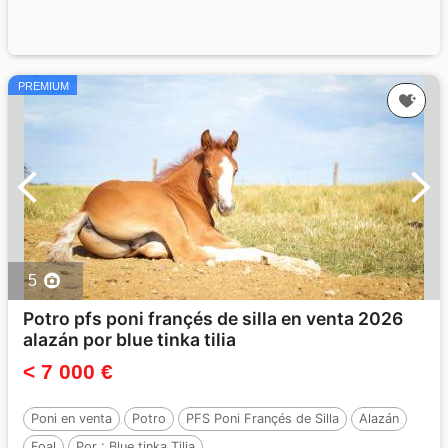
PREMIUM
5
Potro pfs poni françés de silla en venta 2026
alazán por blue tinka tilia
< 7 000 €
Poni en venta
Potro
PFS Poni Françés de Silla
Alazán
Foal
Por :
Blue tinka Tilia