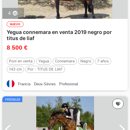
4
NUEVO
Yegua connemara en venta 2019 negro por
titus de liaf
8 500 €
Poni en venta
Yegua
Connemara
Negro
7 años
143 cm
Por :
TITUS DE LIAF
Francia
Deux-Sèvres
Profesional
PREMIUM