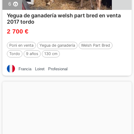
6
Yegua de ganadería welsh part bred en venta
2017 tordo
2 700 €
Poni en venta
Yegua de ganadería
Welsh Part Bred
Tordo
9 años
130 cm
Francia
Loiret
Profesional