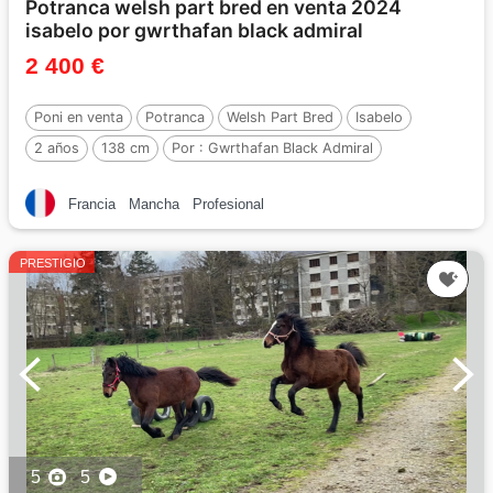
Potranca welsh part bred en venta 2024
isabelo por gwrthafan black admiral
2 400 €
Poni en venta
Potranca
Welsh Part Bred
Isabelo
2 años
138 cm
Por :
Gwrthafan Black Admiral
Francia
Mancha
Profesional
PRESTIGIO
5
5