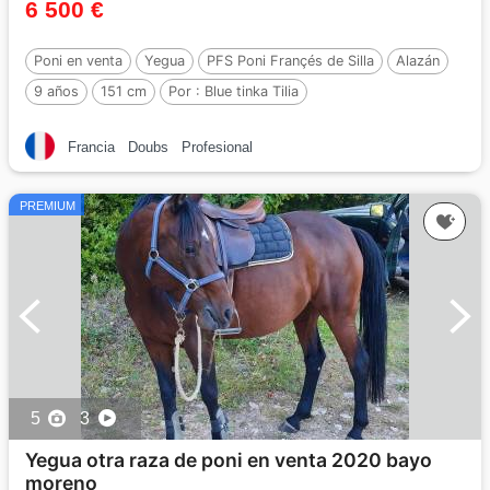
6 500 €
Poni en venta
Yegua
PFS Poni Françés de Silla
Alazán
9 años
151 cm
Por :
Blue tinka Tilia
Francia
Doubs
Profesional
PREMIUM
5
3
Yegua otra raza de poni en venta 2020 bayo
moreno