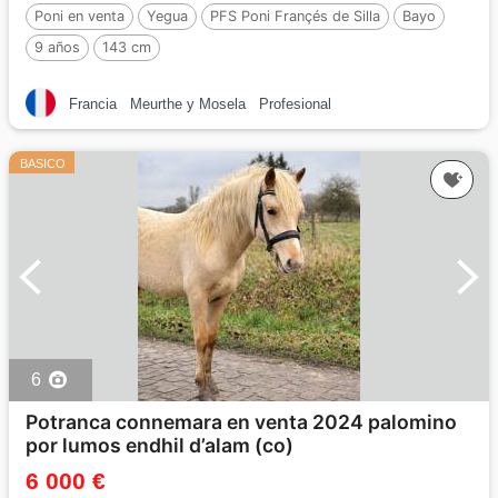
Poni en venta
Yegua
PFS Poni Françés de Silla
Bayo
9 años
143 cm
Francia
Meurthe y Mosela
Profesional
BASICO
6
Potranca connemara en venta 2024 palomino
por lumos endhil d’alam (co)
6 000 €