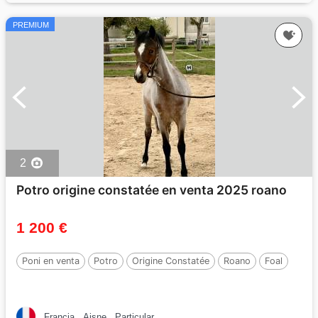
PREMIUM
2
Potro origine constatée en venta 2025 roano
1 200 €
Poni en venta
Potro
Origine Constatée
Roano
Foal
Francia
Aisne
Particular