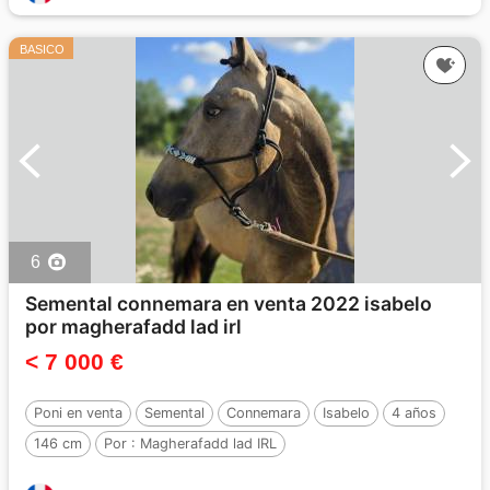
BASICO
6
Semental connemara en venta 2022 isabelo
por magherafadd lad irl
< 7 000 €
Poni en venta
Semental
Connemara
Isabelo
4 años
146 cm
Por :
Magherafadd lad IRL