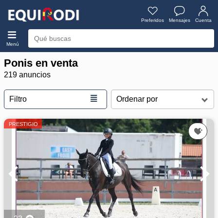
Preferidos
Mensajes
Cuenta
Menú
Ponis en venta
219 anuncios
≣
Filtro
PRESTIGIO