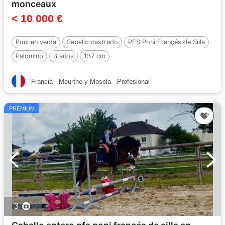
monceaux
< 10 000 €
Poni en venta
Caballo castrado
PFS Poni Françés de Silla
Palomino
3 años
137 cm
Por :
QUABAR DES MONCEAUX
Francia
Meurthe y Mosela
Profesional
PREMIUM
3