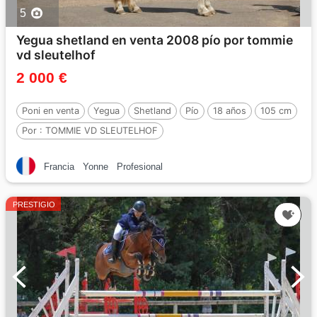
5
Yegua shetland en venta 2008 pío por tommie
vd sleutelhof
2 000 €
Poni en venta
Yegua
Shetland
Pío
18 años
105 cm
Por :
TOMMIE VD SLEUTELHOF
Francia
Yonne
Profesional
PRESTIGIO