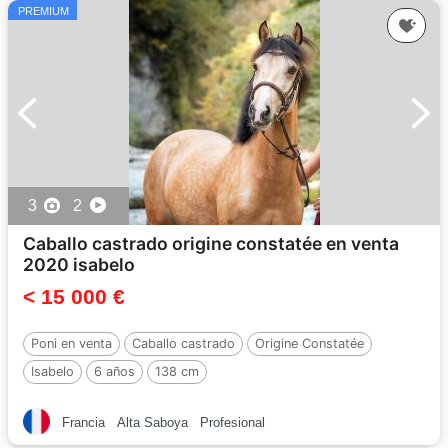
PREMIUM
3
2
Caballo castrado origine constatée en venta
2020 isabelo
< 15 000 €
Poni en venta
Caballo castrado
Origine Constatée
Isabelo
6 años
138 cm
Francia
Alta Saboya
Profesional