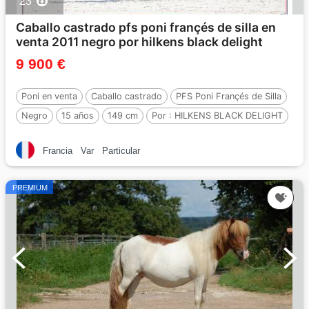
23
Caballo castrado pfs poni françés de silla en
venta 2011 negro por hilkens black delight
9 900 €
Poni en venta
Caballo castrado
PFS Poni Françés de Silla
Negro
15 años
149 cm
Por :
HILKENS BLACK DELIGHT
Francia
Var
Particular
PREMIUM