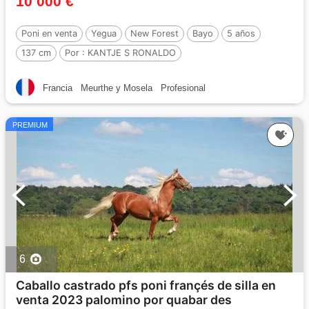
10 000 €
Poni en venta
Yegua
New Forest
Bayo
5 años
137 cm
Por :
KANTJE S RONALDO
Francia
Meurthe y Mosela
Profesional
PREMIUM
6
Caballo castrado pfs poni françés de silla en
venta 2023 palomino por quabar des