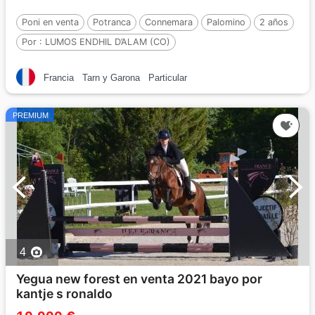
Poni en venta
Potranca
Connemara
Palomino
2 años
Por :
LUMOS ENDHIL D’ALAM (CO)
Francia
Tarn y Garona
Particular
PREMIUM
4
Yegua new forest en venta 2021 bayo por
kantje s ronaldo