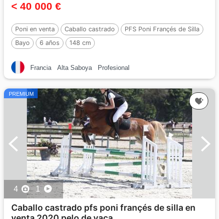
< 40 000 €
Poni en venta
Caballo castrado
PFS Poni Françés de Silla
Bayo
6 años
148 cm
Francia
Alta Saboya
Profesional
PREMIUM
4
1
Caballo castrado pfs poni françés de silla en
venta 2020 pelo de vaca