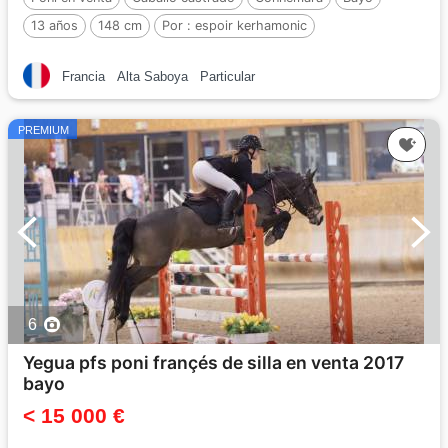
13 años
148 cm
Por :
espoir kerhamonic
Francia
Alta Saboya
Particular
PREMIUM
6
Yegua pfs poni françés de silla en venta 2017
bayo
< 15 000 €