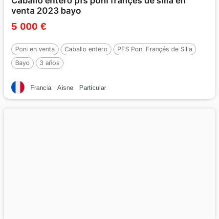
Caballo entero pfs poni françés de silla en
venta 2023 bayo
5 000 €
Poni en venta
Caballo entero
PFS Poni Françés de Silla
Bayo
3 años
Francia
Aisne
Particular