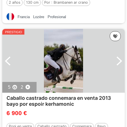
2 años
130 cm
Por :
Brambanen ar crano
Francia
Lozère
Profesional
PRESTIGIO
5
2
Caballo castrado connemara en venta 2013
bayo por espoir kerhamonic
6 900 €
Poni en venta
Caballo castrado
Connemara
Bayo