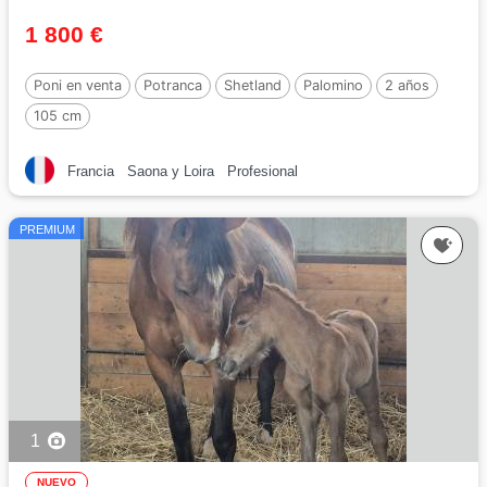
1 800 €
Poni en venta
Potranca
Shetland
Palomino
2 años
105 cm
Francia
Saona y Loira
Profesional
PREMIUM
1
NUEVO