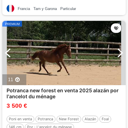
Francia
Tarn y Garona
Particular
PREMIUM
11
Potranca new forest en venta 2025 alazán por
l'ancelot du ménage
3 500 €
Poni en venta
Potranca
New Forest
Alazán
Foal
146 cm
Por :
L'ancelot du ménage