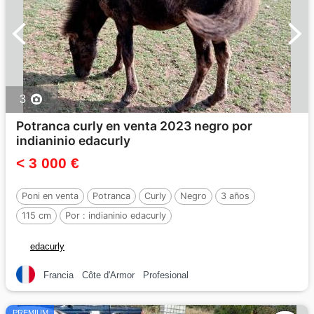
3
Potranca curly en venta 2023 negro por
indianinio edacurly
< 3 000 €
Poni en venta
Potranca
Curly
Negro
3 años
115 cm
Por :
indianinio edacurly
edacurly
Francia
Côte d'Armor
Profesional
PREMIUM