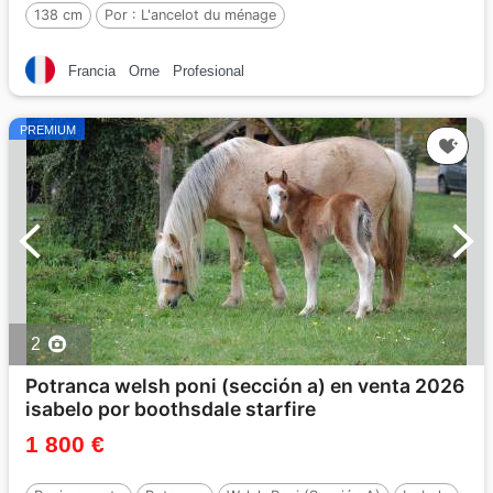
138 cm
Por :
L'ancelot du ménage
Francia
Orne
Profesional
PREMIUM
2
Potranca welsh poni (sección a) en venta 2026
isabelo por boothsdale starfire
1 800 €