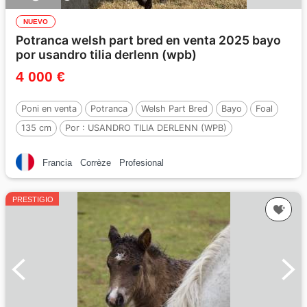
NUEVO
Potranca welsh part bred en venta 2025 bayo
por usandro tilia derlenn (wpb)
4 000 €
Poni en venta
Potranca
Welsh Part Bred
Bayo
Foal
135 cm
Por :
USANDRO TILIA DERLENN (WPB)
Francia
Corrèze
Profesional
PRESTIGIO