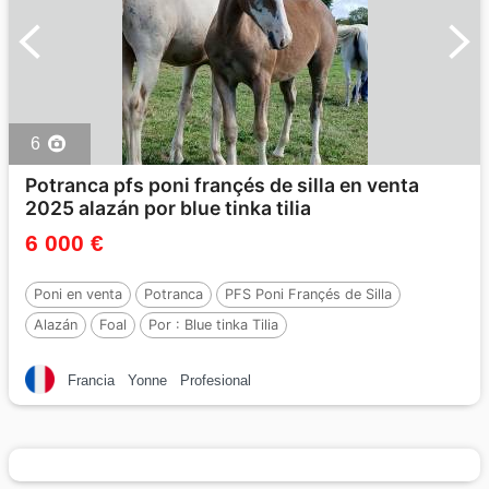
6
Potranca pfs poni françés de silla en venta
2025 alazán por blue tinka tilia
6 000 €
Poni en venta
Potranca
PFS Poni Françés de Silla
Alazán
Foal
Por :
Blue tinka Tilia
Francia
Yonne
Profesional