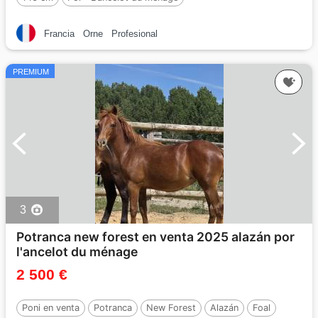
Francia
Orne
Profesional
PREMIUM
3
Potranca new forest en venta 2025 alazán por
l'ancelot du ménage
2 500 €
Poni en venta
Potranca
New Forest
Alazán
Foal