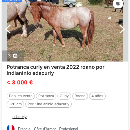
3
Potranca curly en venta 2022 roano por
indianinio edacurly
< 3 000 €
Poni en venta
Potranca
Curly
Roano
4 años
120 cm
Por :
indianinio edacurly
edacurly
Francia
Côte d'Armor
Profesional