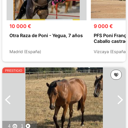
10 000 €
9 000 €
Otra Raza de Poni - Yegua, 7 años
PFS Poni Françés
Caballo castrad
Madrid (España)
Vizcaya (España)
PRESTIGIO
4
1