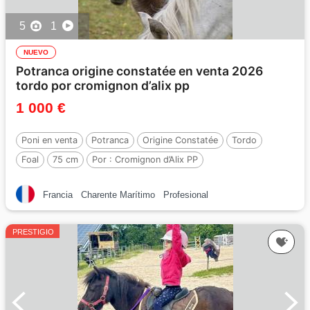
5
1
NUEVO
Potranca origine constatée en venta 2026
tordo por cromignon d’alix pp
1 000 €
Poni en venta
Potranca
Origine Constatée
Tordo
Foal
75 cm
Por :
Cromignon d’Alix PP
Francia
Charente Marítimo
Profesional
PRESTIGIO