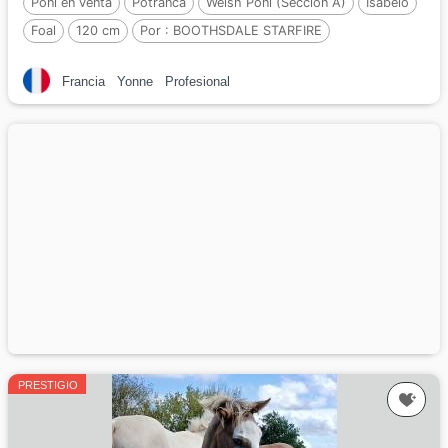
Poni en venta
Potranca
Welsh Poni (Sección A)
Isabelo
Foal
120 cm
Por :
BOOTHSDALE STARFIRE
Francia
Yonne
Profesional
PRESTIGIO