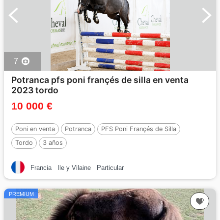
7
Potranca pfs poni françés de silla en venta
2023 tordo
10 000 €
Poni en venta
Potranca
PFS Poni Françés de Silla
Tordo
3 años
Francia
Ile y Vilaine
Particular
PREMIUM