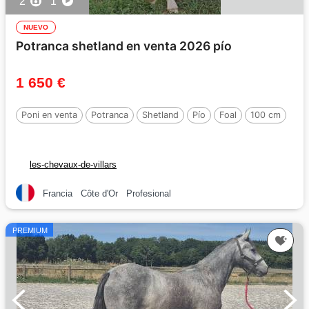
2
1
NUEVO
Potranca shetland en venta 2026 pío
1 650 €
Poni en venta
Potranca
Shetland
Pío
Foal
100 cm
les-chevaux-de-villars
Francia
Côte d'Or
Profesional
PREMIUM