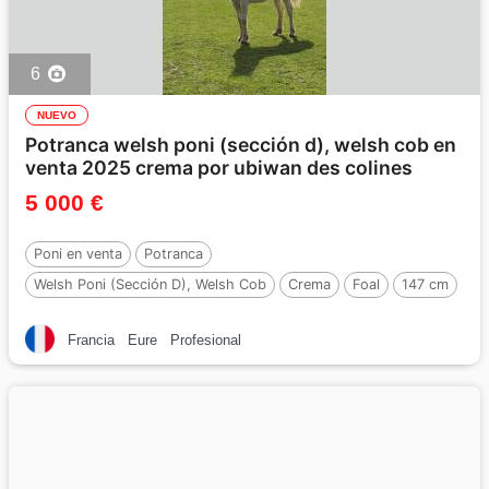
6
NUEVO
Potranca welsh poni (sección d), welsh cob en
venta 2025 crema por ubiwan des colines
5 000 €
Poni en venta
Potranca
Welsh Poni (Sección D), Welsh Cob
Crema
Foal
147 cm
Por :
Ubiwan des colines
Francia
Eure
Profesional