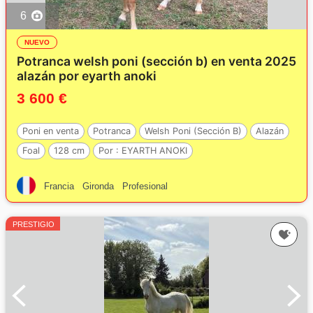
6
NUEVO
Potranca welsh poni (sección b) en venta 2025
alazán por eyarth anoki
3 600 €
Poni en venta
Potranca
Welsh Poni (Sección B)
Alazán
Foal
128 cm
Por :
EYARTH ANOKI
Francia
Gironda
Profesional
PRESTIGIO