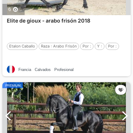
6
Elite de gioux - arabo frisón 2018
Etalon Caballo
Raza :
Arabo Frisón
Por :
Y :
Por :
Francia
Calvados
Profesional
PREMIUM