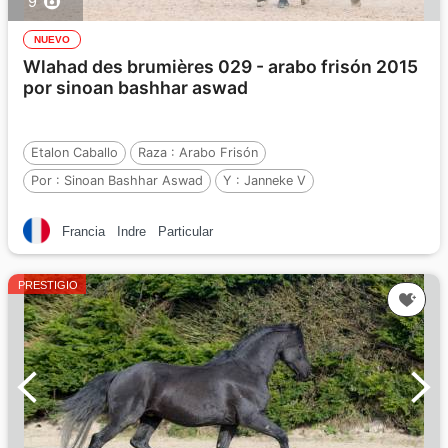
9
NUEVO
Wlahad des brumières 029 - arabo frisón 2015
por sinoan bashhar aswad
Etalon Caballo
Raza :
Arabo Frisón
Por :
Sinoan Bashhar Aswad
Y :
Janneke V
Por :
Ritse 322
Francia
Indre
Particular
PRESTIGIO