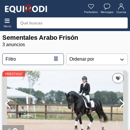
Preferidos
Mensajes
Cuenta
Menú
Sementales Arabo Frisón
3 anuncios
≣
Filtro
PRESTIGIO