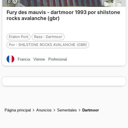
8
Fury des mauvis - dartmoor 1993 por shilstone
rocks avalanche (gbr)
Etalon Poni
Raza :
Dartmoor
Por :
SHILSTONE ROCKS AVALANCHE (GBR)
Y :
MAYA DE BOISSEY
Por :
TORFIELDS PICCOLO (GBR)
Francia
Vienne
Profesional
Página principal
Anuncios
Sementales
Dartmoor