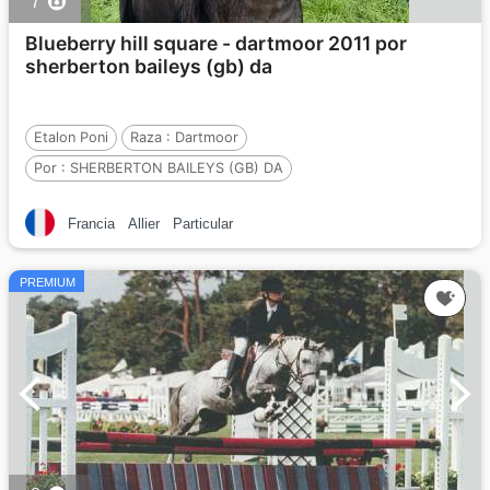
7
Blueberry hill square - dartmoor 2011 por
sherberton baileys (gb) da
Etalon Poni
Raza :
Dartmoor
Por :
SHERBERTON BAILEYS (GB) DA
Y :
QUEEN OF CLUBS SQUARE , DA
Francia
Allier
Particular
Por :
THEIGNHEAD KING OF CLUBS (GB)
PREMIUM