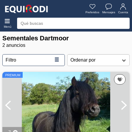
Preferidos
Mensajes
Cuenta
Menú
Sementales Dartmoor
2 anuncios
≣
Filtro
PREMIUM