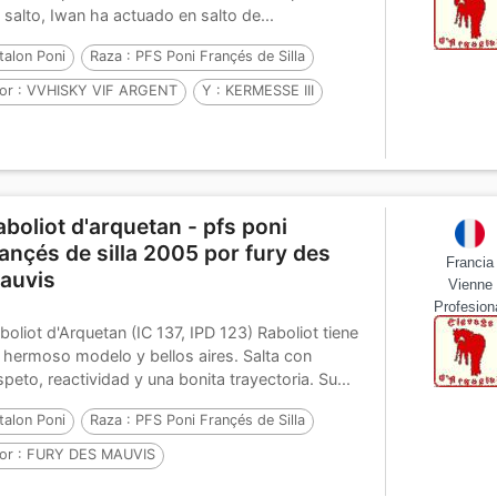
 salto, Iwan ha actuado en salto de...
talon Poni
Raza :
PFS Poni Françés de Silla
or :
VVHISKY VIF ARGENT
Y :
KERMESSE III
or :
ISLAND EARL (IRL)
aboliot d'arquetan - pfs poni
rançés de silla 2005 por fury des
Francia
auvis
Vienne
Profesion
boliot d'Arquetan (IC 137, IPD 123) Raboliot tiene
 hermoso modelo y bellos aires. Salta con
speto, reactividad y una bonita trayectoria. Su...
talon Poni
Raza :
PFS Poni Françés de Silla
or :
FURY DES MAUVIS
 :
KERMESSE D'ARQUETAN