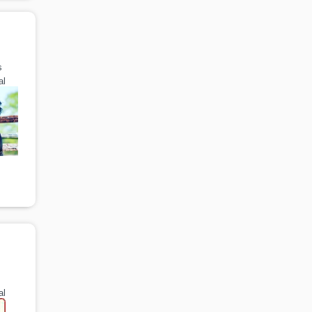
s
al
al