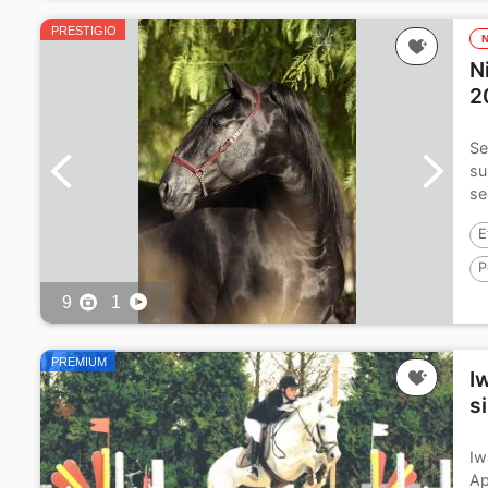
PRESTIGIO
N
2
Se
su
se
E
P
9
1
P
PREMIUM
I
s
Iw
Ap