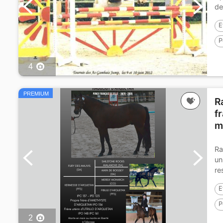
de
E
P
P
4
PREMIUM
R
f
m
Ra
un
re
E
P
2
Y