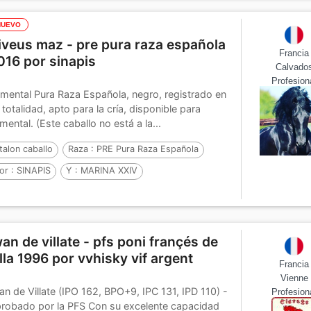
NUEVO
iveus maz - pre pura raza española
Francia
016 por sinapis
Calvado
Profesion
mental Pura Raza Española, negro, registrado en
 totalidad, apto para la cría, disponible para
mental. (Este caballo no está a la...
talon caballo
Raza :
PRE Pura Raza Española
or :
SINAPIS
Y :
MARINA XXIV
or :
SUPERIOR II
wan de villate - pfs poni françés de
illa 1996 por vvhisky vif argent
Francia
Vienne
an de Villate (IPO 162, BPO+9, IPC 131, IPD 110) -
Profesion
robado por la PFS Con su excelente capacidad