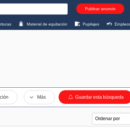
Publicar anuncio
turas
Material de equitación
Pupilajes
Empleo
ción
Más
Guardar esta búsqueda