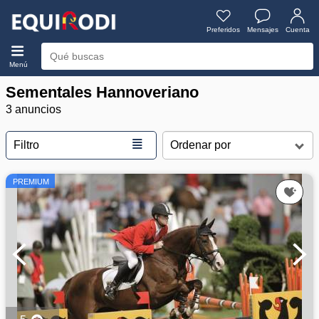
Preferidos
Mensajes
Cuenta
Menú
Sementales Hannoveriano
3 anuncios
≣
Filtro
PREMIUM