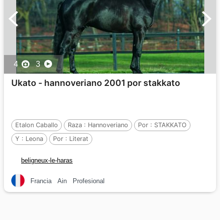
4
3
Ukato - hannoveriano 2001 por stakkato
Etalon Caballo
Raza :
Hannoveriano
Por :
STAKKATO
Y :
Leona
Por :
Literat
beligneux-le-haras
Francia
Ain
Profesional