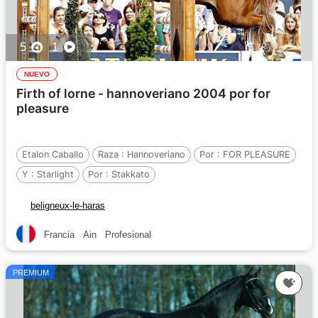
5
1
NUEVO
Firth of lorne - hannoveriano 2004 por for
pleasure
Etalon Caballo
Raza :
Hannoveriano
Por :
FOR PLEASURE
Y :
Starlight
Por :
Stakkato
beligneux-le-haras
Francia
Ain
Profesional
PREMIUM