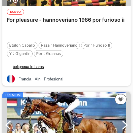
5
NUEVO
For pleasure - hannoveriano 1986 por furioso ii
Etalon Caballo
Raza :
Hannoveriano
Por :
Furioso II
Y :
Gigantin
Por :
Grannus
beligneux-le-haras
Francia
Ain
Profesional
PREMIUM