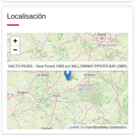
Localisación
+
−
HALTO PEARL - New Forest 1995 por WILLOWWAY PIPER'S BAY (GBR)
Leaflet
| © OpenStreetMap contributors