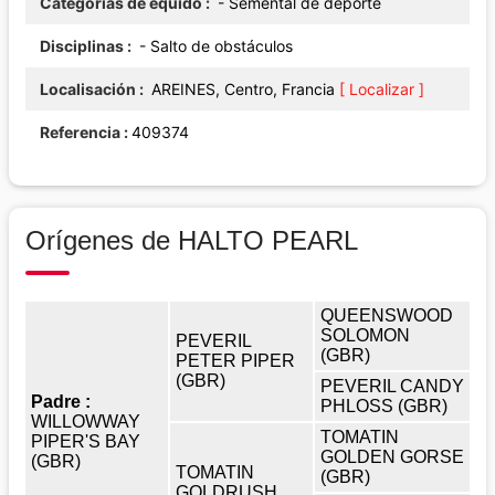
Categorías de équido
- Semental de deporte
Disciplinas
- Salto de obstáculos
Localisación
AREINES, Centro, Francia
[ Localizar ]
Referencia
409374
Orígenes de HALTO PEARL
QUEENSWOOD
SOLOMON
PEVERIL
(GBR)
PETER PIPER
(GBR)
PEVERIL CANDY
Padre :
PHLOSS (GBR)
WILLOWWAY
TOMATIN
PIPER'S BAY
GOLDEN GORSE
(GBR)
TOMATIN
(GBR)
GOLDRUSH