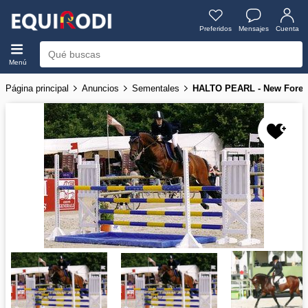
Preferidos
Mensajes
Cuenta
Menú
Página principal
Anuncios
Sementales
HALTO PEARL - New Fores