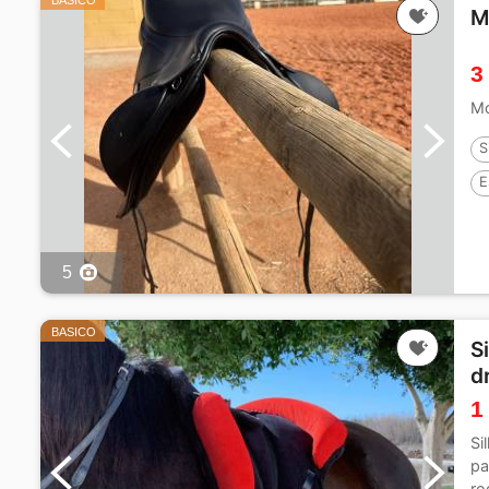
BASICO
M
3
Mo
S
E
5
BASICO
S
d
1
Si
pa
ro