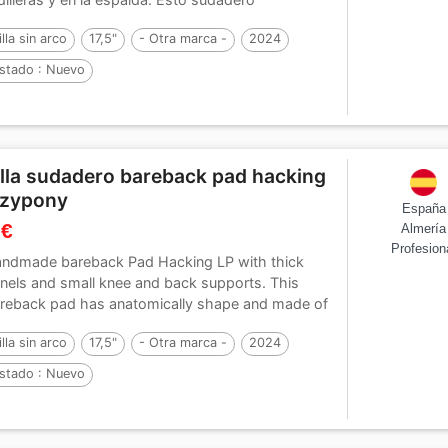
reback...
illa sin arco
17,5"
- Otra marca -
2024
stado :
Nuevo
illa sudadero bareback pad hacking
azypony
España
 €
Almería
Profesion
ndmade bareback Pad Hacking LP with thick
nels and small knee and back supports. This
reback pad has anatomically shape and made of
emium,...
illa sin arco
17,5"
- Otra marca -
2024
stado :
Nuevo