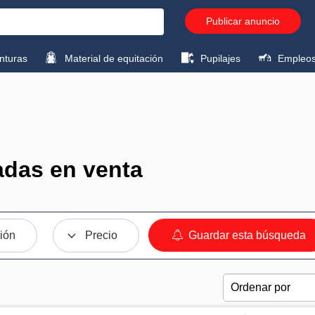
Publicar anuncio
turas
Material de equitación
Pupilajes
Empleo
adas en venta
ión
Precio
Guardar esta búsqueda