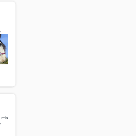
r
urcia
r