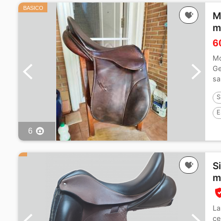
BASICO
M
m
6
Mo
Ge
sa
S
E
6
S
m
La
ce