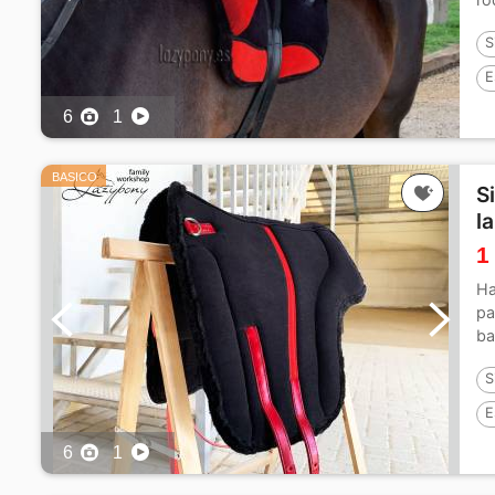
ba
S
E
6
1
BASICO
S
l
1
Ha
pa
ba
pr
S
E
6
1