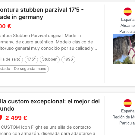
ontura stubben parzival 17'5 -
ade in germany
España
00 €
Alicante
Particula
ntura Stübben Parzival original, Made in
rmany, de cuero auténtico. Modelo clásico de
lto/uso general muy conocido por su calidad y...
illa de salto
17,5"
Stubben
1996
stado :
De segunda mano
illa custom excepcional: el mejor del
undo
España
2 499 €
Región de M
Particula
 CUSTOM Icon Flight es una silla de contacto
rcano con armazón, diseñada para adaptarse a