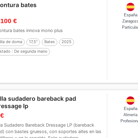
ontura bates
España
 100 €
Zaragoz
Particula
ntura bates innova mono plus
illa de doma
17,5"
Bates
2025
stado :
De segunda mano
illa sudadero bareback pad
ressage lp
España
 €
Almería
Profesion
lla Sudadero Bareback Dressage LP (bareback
d) con bastes gruesos, con soportes altes en las
dilleras y en la espalda. Esto sudadero