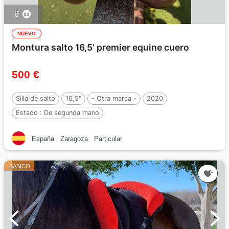
6
NUEVO
Montura salto 16,5’ premier equine cuero
500 €
Silla de salto
16,5"
- Otra marca -
2020
Estado :
De segunda mano
España
Zaragoza
Particular
BASICO