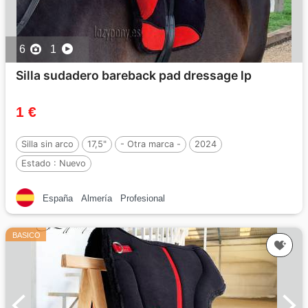
6
1
Silla sudadero bareback pad dressage lp
1 €
Silla sin arco
17,5"
- Otra marca -
2024
Estado :
Nuevo
España
Almería
Profesional
BASICO