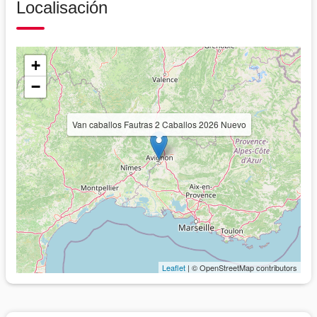
Localisación
+
−
Van caballos Fautras 2 Caballos 2026 Nuevo
Leaflet
| © OpenStreetMap contributors