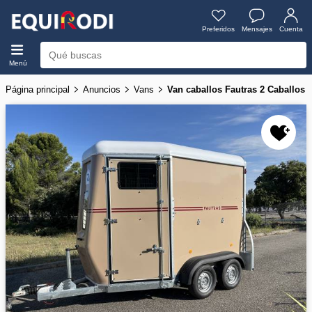
Preferidos
Mensajes
Cuenta
Menú
Página principal
Anuncios
Vans
Van caballos Fautras 2 Caballos 