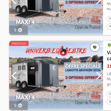
NU
má
co
V
4
9
PRESTIGIO
V
c
1
LI
NU
gr
ab
V
4
9