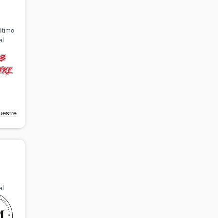
ítimo
al
uestre
al