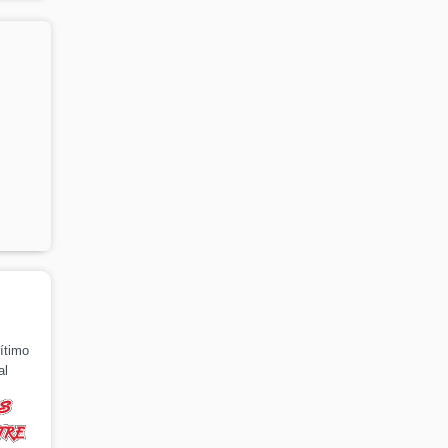
ítimo
al