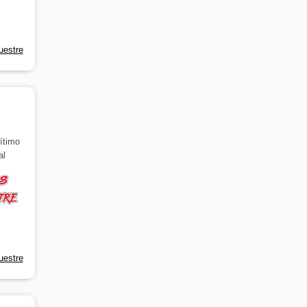
uestre
ítimo
al
uestre