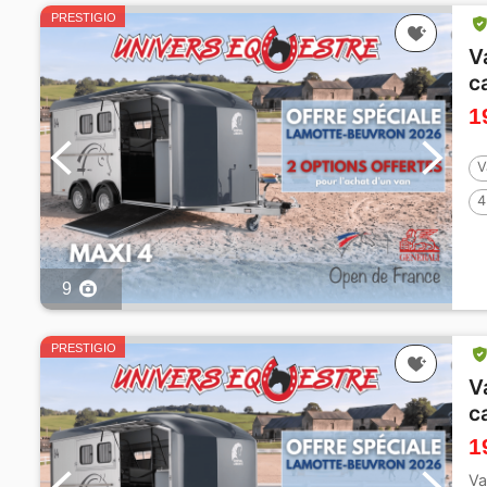
PRESTIGIO
V
c
1
V
4
9
PRESTIGIO
V
c
1
Va