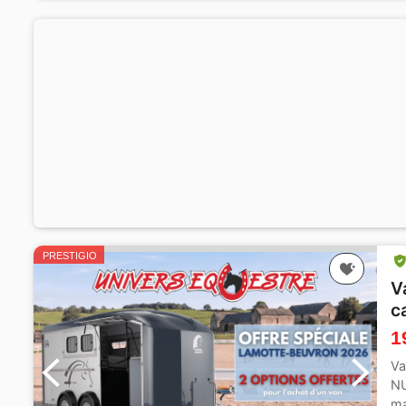
PRESTIGIO
V
c
1
Va
NU
má