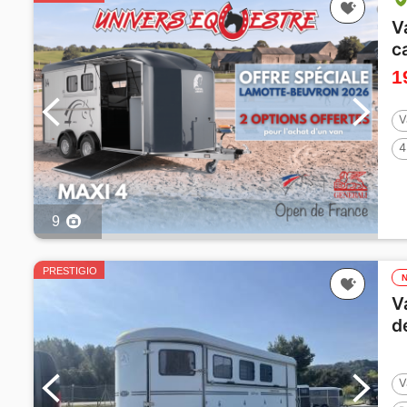
V
c
1
V
4
9
PRESTIGIO
V
d
V