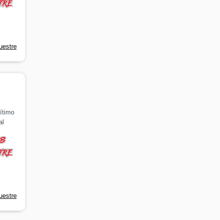
uestre
ítimo
al
uestre