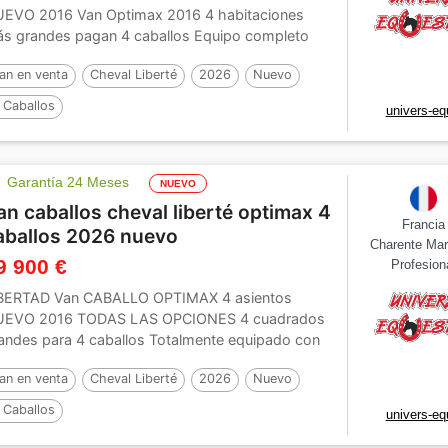
EVO 2016 Van Optimax 2016 4 habitaciones
s grandes pagan 4 caballos Equipo completo
n abertura...
an en venta
Cheval Liberté
2026
Nuevo
 Caballos
univers-eq
Garantía 24 Meses
NUEVO
an caballos cheval liberté optimax 4
Francia
aballos 2026 nuevo
Charente Mar
9 900 €
Profesion
BERTAD Van CABALLO OPTIMAX 4 asientos
EVO 2016 TODAS LAS OPCIONES 4 cuadrados
andes para 4 caballos Totalmente equipado con
ertura...
an en venta
Cheval Liberté
2026
Nuevo
 Caballos
univers-eq