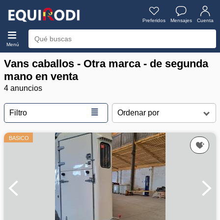
Preferidos
Mensajes
Cuenta
Menú
Vans caballos - Otra marca - de segunda
mano en venta
4 anuncios
≣
Filtro
BASICO