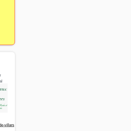
r
al
e-villars