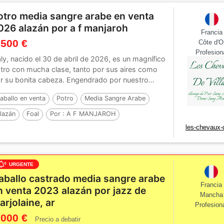
otro media sangre arabe en venta
026 alazán por a f manjaroh
Francia
 500 €
Côte d'O
Profesion
ly, nacido el 30 de abril de 2026, es un magnífico
tro con mucha clase, tanto por sus aires como
r su bonita cabeza. Engendrado por nuestro...
aballo en venta
Potro
Media Sangre Arabe
lazán
Foal
Por :
A F MANJAROH
les-chevaux-d
URGENTE
aballo castrado media sangre arabe
Francia
n venta 2023 alazán por jazz de
Mancha
arjolaine, ar
Profesion
 000 €
Precio a debatir