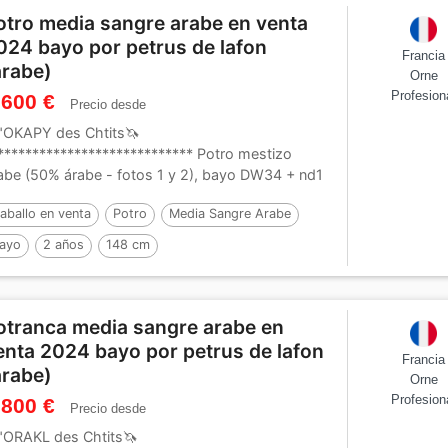
otro media sangre arabe en venta
024 bayo por petrus de lafon
Francia
arabe)
Orne
Profesion
 600 €
Precio desde
"OKAPY des Chtits🦄
**************************** Potro mestizo
abe (50% árabe - fotos 1 y 2), bayo DW34 + nd1
nacido el 25 de mayo...
aballo en venta
Potro
Media Sangre Arabe
ayo
2 años
148 cm
or :
Petrus de Lafon (Arabe)
otranca media sangre arabe en
enta 2024 bayo por petrus de lafon
Francia
arabe)
Orne
Profesion
 800 €
Precio desde
"ORAKL des Chtits🦄