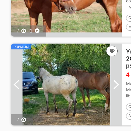
co
Ma
C
M
7
1
P
PREMIUM
Y
2
p
4
Mu
Mo
li
C
A
7
P