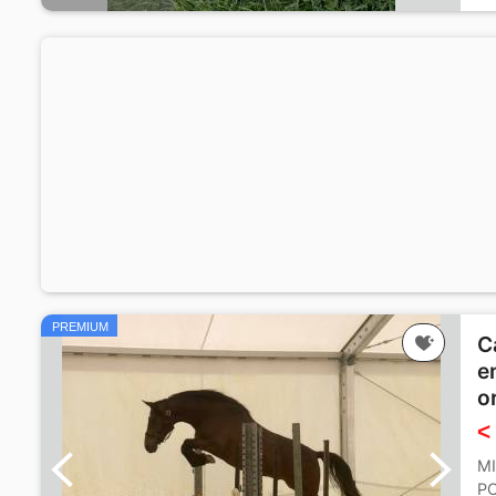
PREMIUM
C
e
o
<
M
PO