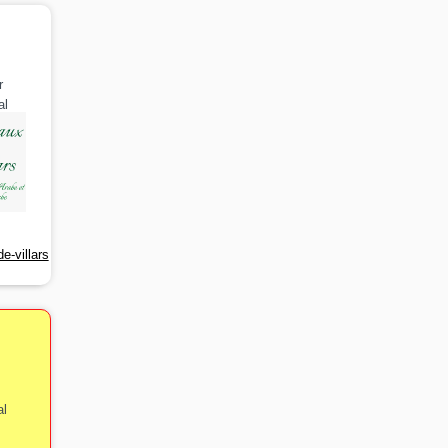
r
al
e-villars
al