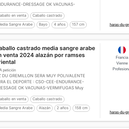
NDURANCE-DRESSAGE OK VACUNAS-
NTISTA-OSTEO- Breaking-in previsto para...
aballo en venta
Caballo castrado
edia Sangre Arabe
Bayo
4 años
157 cm
haras-du-gr
or :
RAMSES ORIENTAL
aballo castrado media sangre arabe
n venta 2024 alazán por ramses
Francia
riental
Vienne
Profesion
A petición
Z DU GREMILLON SERA MUY POLIVALENTE
ARA EL DEPORTE : CSO-CEE-ENDURANCE-
RESSAGE OK VACUNAS-VERMIFUGAS Muy
nito potro ALEZAN nacido el 01 de...
aballo en venta
Caballo castrado
edia Sangre Arabe
Alazán
2 años
158 cm
haras-du-gr
or :
RAMSES ORIENTAL