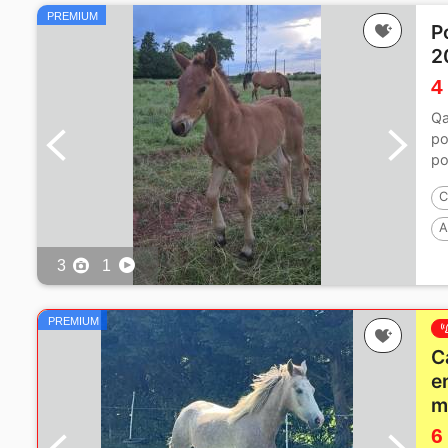
PREMIUM
P
2
4
Qa
po
po
C
A
3
1
PREMIUM
C
e
m
6