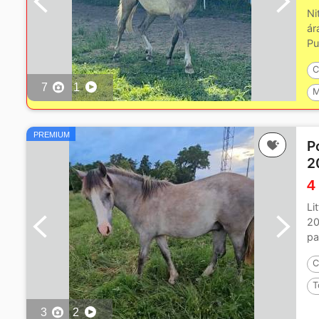
Ni
ár
Pu
C
7
1
M
P
PREMIUM
P
2
4
Li
20
pa
C
T
3
2