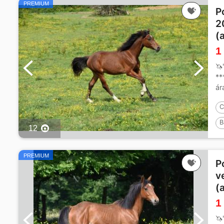
PREMIUM
P
2
(
1
🦄
**
ár
y 
C
B
12
P
PREMIUM
P
v
(
1
🦄