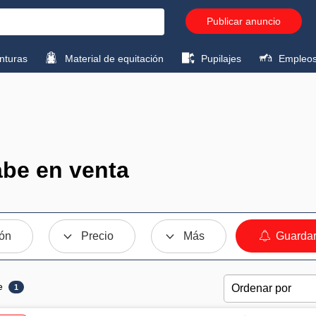
Publicar anuncio
turas
Material de equitación
Pupilajes
Empleo
abe en venta
ión
Precio
Más
Guardar
e
1