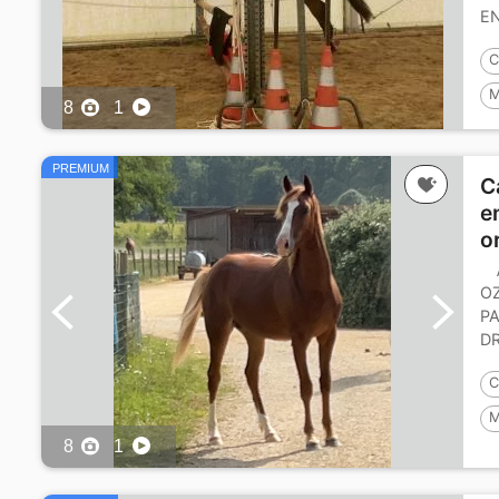
E
DE
C
M
8
1
P
PREMIUM
C
e
o
O
P
D
bo
C
M
8
1
P