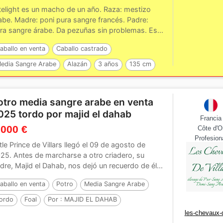
telight es un macho de un año. Raza: mestizo
abe. Madre: poni pura sangre francés. Padre:
ra sangre árabe. Da pezuñas sin problemas. Es...
aballo en venta
Caballo castrado
edia Sangre Arabe
Alazán
3 años
135 cm
or :
JAZZ DE MARJOLAINE, AR
otro media sangre arabe en venta
025 tordo por majid el dahab
Francia
 000 €
Côte d'O
Profesion
ttle Prince de Villars llegó el 09 de agosto de
25. Antes de marcharse a otro criadero, su
dre, Majid el Dahab, nos dejó un recuerdo de él...
aballo en venta
Potro
Media Sangre Arabe
ordo
Foal
Por :
MAJID EL DAHAB
les-chevaux-d