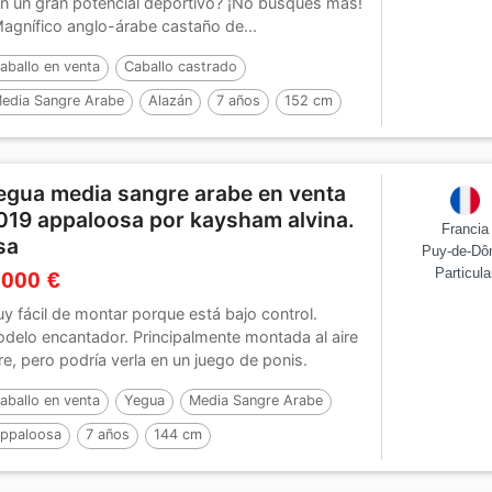
n un gran potencial deportivo? ¡No busques más!
gnífico anglo-árabe castaño de...
aballo en venta
Caballo castrado
edia Sangre Arabe
Alazán
7 años
152 cm
or :
JORMANE DU VOLDAY
egua media sangre arabe en venta
019 appaloosa por kaysham alvina.
Francia
sa
Puy-de-D
Particula
 000 €
y fácil de montar porque está bajo control.
delo encantador. Principalmente montada al aire
bre, pero podría verla en un juego de ponis.
aballo en venta
Yegua
Media Sangre Arabe
ppaloosa
7 años
144 cm
or :
Kaysham Alvina. PSA