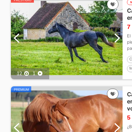
PRESTIGIO
C
e
7
El
pl
pa
C
M
12
1
P
PREMIUM
C
e
v
5
¿B