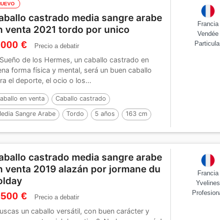
NUEVO
aballo castrado media sangre arabe
Francia
n venta 2021 tordo por unico
Vendée
 000 €
Particula
Precio a debatir
 Sueño de los Hermes, un caballo castrado en
ena forma física y mental, será un buen caballo
ra el deporte, el ocio o los...
aballo en venta
Caballo castrado
edia Sangre Arabe
Tordo
5 años
163 cm
or :
unico
aballo castrado media sangre arabe
n venta 2019 alazán por jormane du
Francia
olday
Yveline
Profesion
 500 €
Precio a debatir
uscas un caballo versátil, con buen carácter y