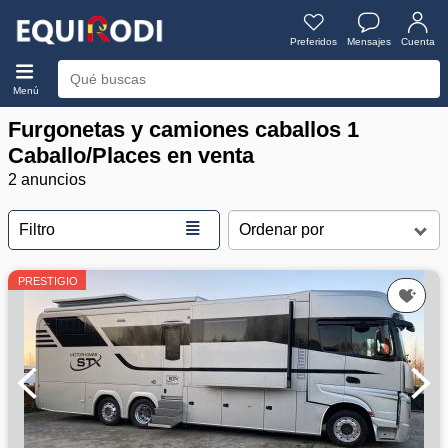
Preferidos
Mensajes
Cuenta
Menú
Furgonetas y camiones caballos 1
Caballo/Places en venta
2 anuncios
≣
Filtro
PRESTIGIO