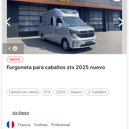
4
NUEVO
Furgoneta para caballos stx 2025 nuevo
Camión en venta
STX
2025
Nuevo
2 Caballos
stx-france
Francia
Yvelines
Profesional