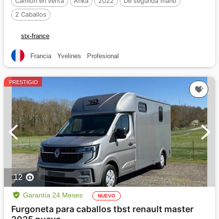
Camión en venta
Anka
2022
De segunda mano
2 Caballos
stx-france
Francia
Yvelines
Profesional
PRESTIGIO
12
Garantía 24 Meses
NUEVO
Furgoneta para caballos tbst renault master