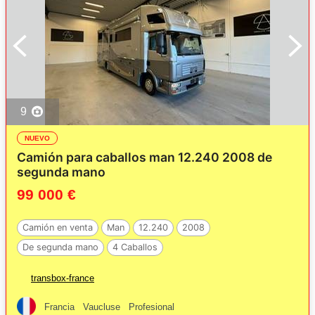
9
NUEVO
Camión para caballos man 12.240 2008 de
segunda mano
99 000 €
Camión en venta
Man
12.240
2008
De segunda mano
4 Caballos
transbox-france
Francia
Vaucluse
Profesional