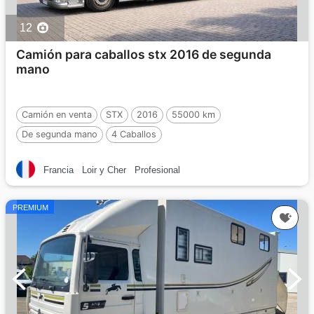
12
Camión para caballos stx 2016 de segunda
mano
Camión en venta
STX
2016
55000 km
De segunda mano
4 Caballos
Francia
Loir y Cher
Profesional
PREMIUM