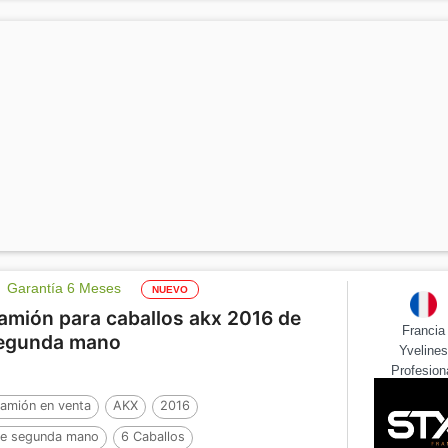
Garantía 6 Meses
NUEVO
amión para caballos akx 2016 de
Francia
egunda mano
Yveline
Profesion
amión en venta
AKX
2016
e segunda mano
6 Caballos