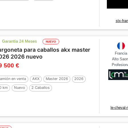
stx-fra
Garantía 24 Meses
NUEVO
urgoneta para caballos akx master
Francia
026 2026 nuevo
Alto Sao
9 500 €
Profesion
amión en venta
AKX
Master 2026
2026
0 km
Nuevo
2 Caballos
le-cheval-