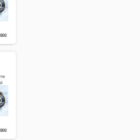
-gpo
rne
al
-gpo