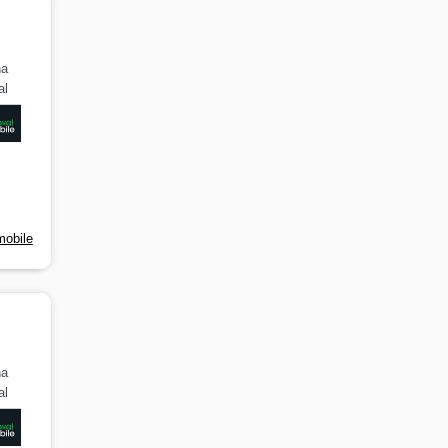
na
al
mobile
na
al