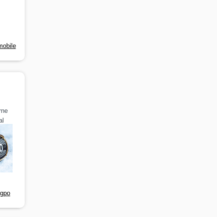
mobile
rne
al
-gpo