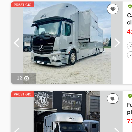
PRESTIGIO
C
c
4
C
5
12
PRESTIGIO
F
p
7