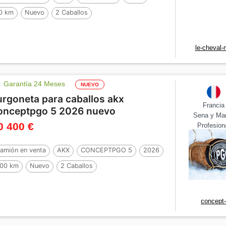
0 km
Nuevo
2 Caballos
le-cheval-
Garantía 24 Meses
NUEVO
urgoneta para caballos akx
Francia
onceptpgo 5 2026 nuevo
Sena y Ma
0 400 €
Profesion
amión en venta
AKX
CONCEPTPGO 5
2026
00 km
Nuevo
2 Caballos
concept