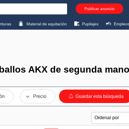
Publicar anuncio
turas
Material de equitación
Pupilajes
Empleo
ballos AKX de segunda mano
ión
Precio
Guardar esta búsqueda