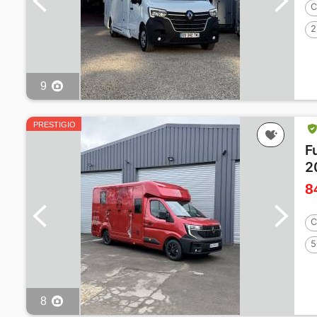
C
2
9
PRESTIGIO
F
2
8
C
5
8