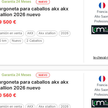
Garantía 24 Meses
NUEVO
urgoneta para caballos akx akx
Francia
tallion 2026 nuevo
Alto Sao
9 500 €
Profesion
amión en venta
AKX
Akx stallion
2026
0 km
Nuevo
2 Caballos
le-cheval-
Garantía 24 Meses
NUEVO
urgoneta para caballos akx akx
Francia
tallion 2026 nuevo
Alto Sao
0 560 €
Profesion
amión en venta
AKX
Akx stallion
2026