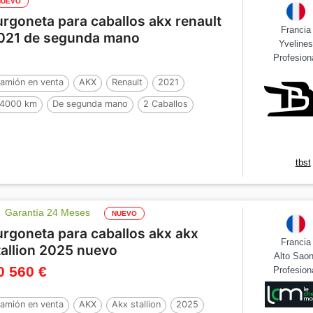
NUEVO
urgoneta para caballos akx renault
Francia
021 de segunda mano
Yveline
Profesion
amión en venta
AKX
Renault
2021
4000 km
De segunda mano
2 Caballos
tbst
Garantía 24 Meses
NUEVO
urgoneta para caballos akx akx
Francia
tallion 2025 nuevo
Alto Sao
0 560 €
Profesion
amión en venta
AKX
Akx stallion
2025