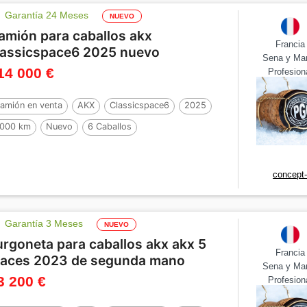
Garantía 24 Meses
NUEVO
amión para caballos akx
Francia
lassicspace6 2025 nuevo
Sena y Ma
14 000 €
Profesion
amión en venta
AKX
Classicspace6
2025
000 km
Nuevo
6 Caballos
concept
Garantía 3 Meses
NUEVO
urgoneta para caballos akx akx 5
Francia
laces 2023 de segunda mano
Sena y Ma
3 200 €
Profesion