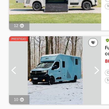
1
12
PRESTIGIO
F
c
8
C
5
10