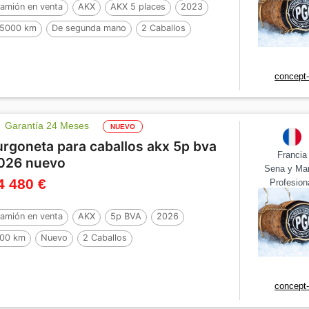
amión en venta
AKX
AKX 5 places
2023
5000 km
De segunda mano
2 Caballos
concept
Garantía 24 Meses
NUEVO
urgoneta para caballos akx 5p bva
Francia
026 nuevo
Sena y Ma
4 480 €
Profesion
amión en venta
AKX
5p BVA
2026
00 km
Nuevo
2 Caballos
concept