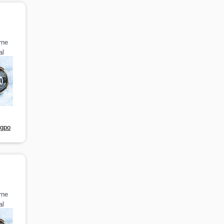
rne
al
-gpo
rne
al