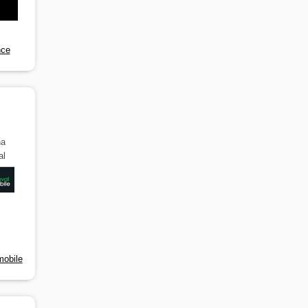
nce
na
al
mobile