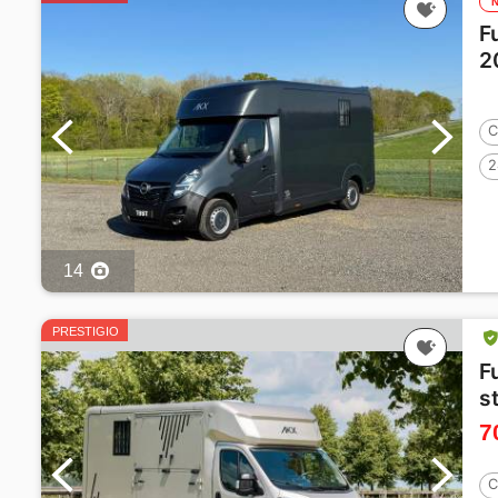
F
2
C
2
14
PRESTIGIO
F
s
7
C