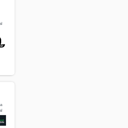
s
al
na
al