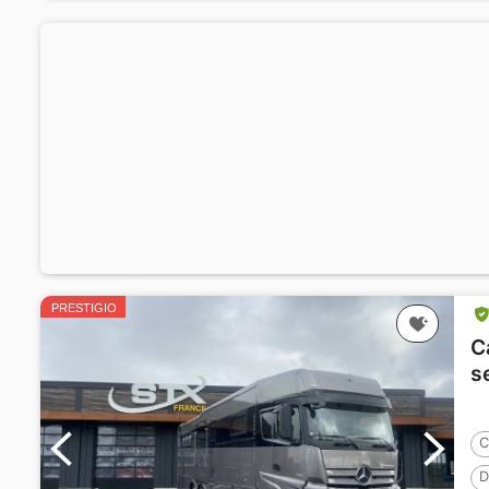
PRESTIGIO
C
s
C
D