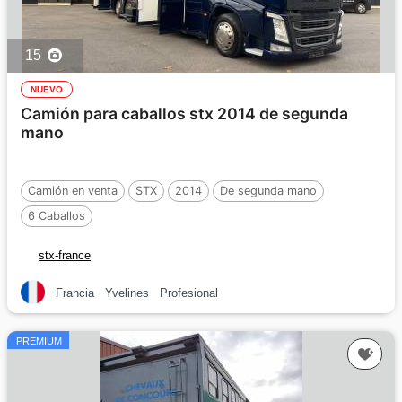
15
NUEVO
Camión para caballos stx 2014 de segunda
mano
Camión en venta
STX
2014
De segunda mano
6 Caballos
stx-france
Francia
Yvelines
Profesional
PREMIUM