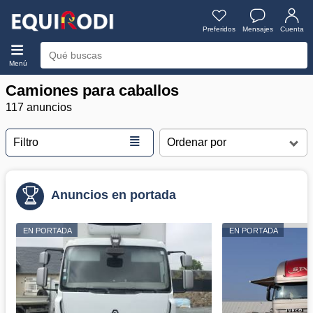
Preferidos
Mensajes
Cuenta
Menú
Camiones para caballos
117 anuncios
≣
Filtro
Anuncios en portada
EN PORTADA
EN PORTADA