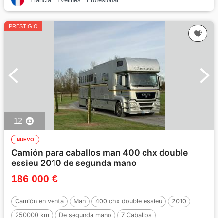
Francia
Yvelines
Profesional
PRESTIGIO
12
NUEVO
Camión para caballos man 400 chx double
essieu 2010 de segunda mano
186 000 €
Camión en venta
Man
400 chx double essieu
2010
250000 km
De segunda mano
7 Caballos