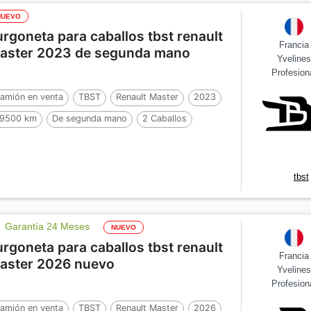
NUEVO
urgoneta para caballos tbst renault
Francia
aster 2023 de segunda mano
Yveline
Profesion
amión en venta
TBST
Renault Master
2023
9500 km
De segunda mano
2 Caballos
tbst
Garantía 24 Meses
NUEVO
urgoneta para caballos tbst renault
Francia
aster 2026 nuevo
Yveline
Profesion
amión en venta
TBST
Renault Master
2026