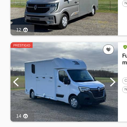
N
12
PRESTIGIO
F
m
C
N
14