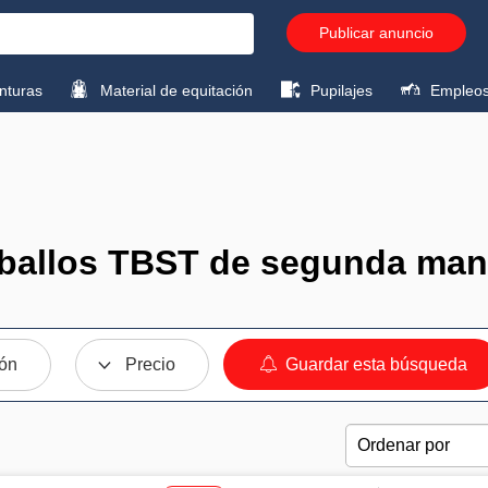
Publicar anuncio
turas
Material de equitación
Pupilajes
Empleo
ballos TBST de segunda man
ión
Precio
Guardar esta búsqueda