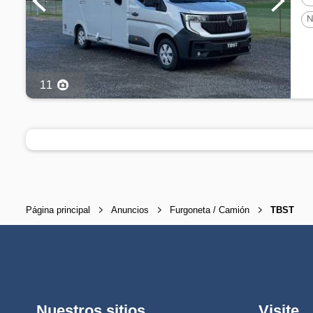
N
11
Página principal
Anuncios
Furgoneta / Camión
TBST
Nuestros sitios
Visite