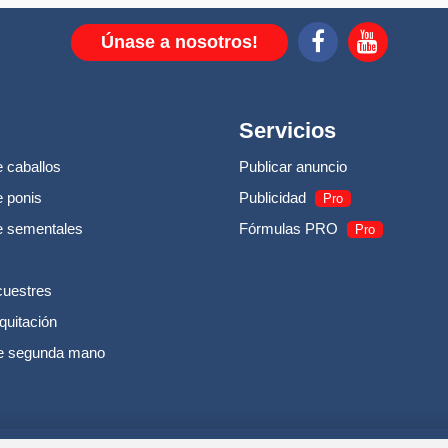
Únase a nosotros!
Servicios
 caballos
Publicar anuncio
 ponis
Publicidad
Pro
e sementales
Fórmulas PRO
Pro
cuestres
quitación
e segunda mano