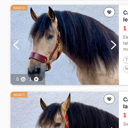
BASICO
C
l
1
El
ta
mu
T
M
6
1
BASICO
C
l
1
So