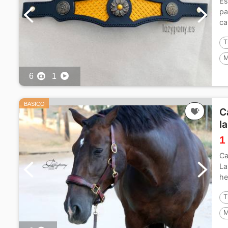
Es
pa
ca
y..
T
M
6
1
BASICO
C
l
1
Ca
La
he
an
T
M