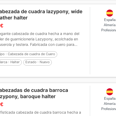
abezada de cuadra lazypony, wide
eather halter
España
 €
Almería
Profesion
egante cabezada de cuadra hecha a mano del
ller de guarnicioneria Lazypony, acolchada en
serola y testera. Fabricada con cuero para...
ipo :
Cabezada de cuadra de Cuero
arca :
Halter
Estado :
Nuevo
abezadas de cuadra barroca
azypony, baroque halter
España
 €
Almería
Profesion
fisticada cabezada de cuadra barroca hecha a