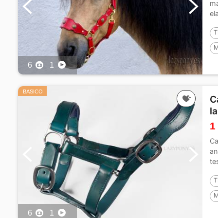
ma
el
re
T
M
6
1
BASICO
C
l
1
Ca
an
te
To
T
M
6
1