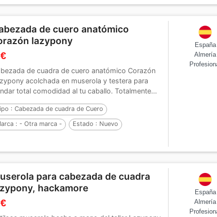
abezada de cuero anatómico
orazón lazypony
España
 €
Almería
Profesion
bezada de cuadra de cuero anatómico Corazón
zypony acolchada en muserola y testera para
indar total comodidad al tu caballo. Totalmente...
ipo :
Cabezada de cuadra de Cuero
arca :
- Otra marca -
Estado :
Nuevo
userola para cabezada de cuadra
azypony, hackamore
España
 €
Almería
Profesion