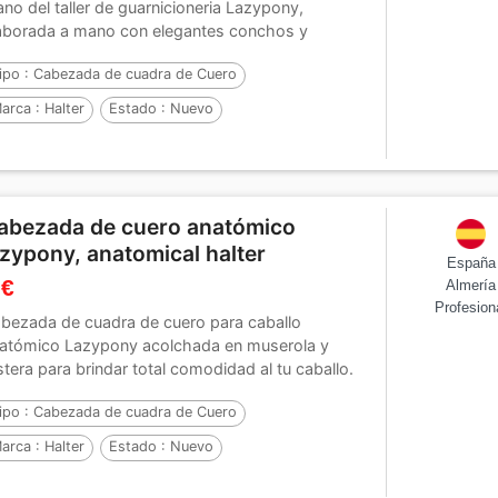
no del taller de guarnicioneria Lazypony,
aborada a mano con elegantes conchos y
maches....
ipo :
Cabezada de cuadra de Cuero
arca :
Halter
Estado :
Nuevo
abezada de cuero anatómico
azypony, anatomical halter
España
 €
Almería
Profesion
bezada de cuadra de cuero para caballo
atómico Lazypony acolchada en muserola y
stera para brindar total comodidad al tu caballo.
talmente...
ipo :
Cabezada de cuadra de Cuero
arca :
Halter
Estado :
Nuevo