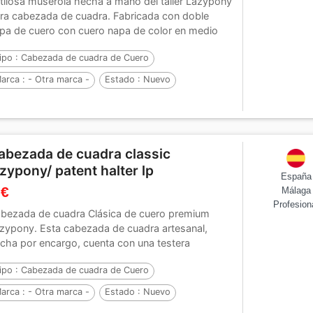
tilosa muserola hecha a mano del taller Lazypony
ra cabezada de cuadra. Fabricada con doble
pa de cuero con cuero napa de color en medio
.
ipo :
Cabezada de cuadra de Cuero
arca :
- Otra marca -
Estado :
Nuevo
abezada de сuadra classic
azypony/ patent halter lp
España
 €
Málaga
Profesion
bezada de cuadra Сlásica de cuero premium
zypony. Esta cabezada de cuadra artesanal,
cha por encargo, cuenta con una testera
atómica para...
ipo :
Cabezada de cuadra de Cuero
arca :
- Otra marca -
Estado :
Nuevo