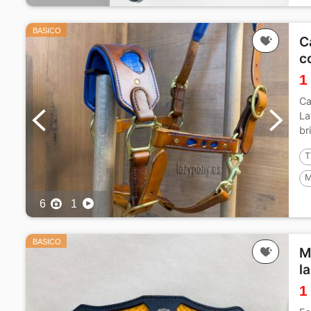
BASICO
C
c
1
Ca
La
br
T
M
6
1
BASICO
M
l
1