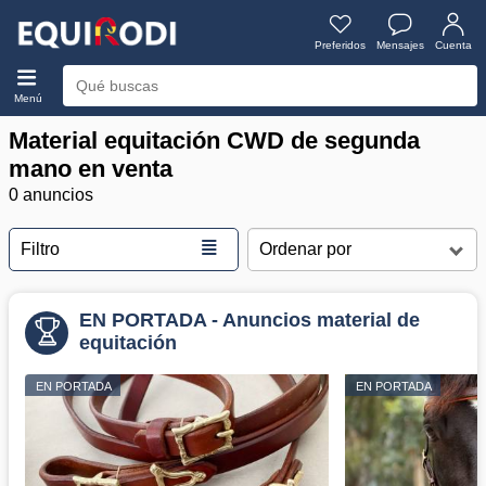
Preferidos
Mensajes
Cuenta
Menú
Material equitación CWD de segunda
mano en venta
0 anuncios
≣
Filtro
EN PORTADA - Anuncios material de
equitación
EN PORTADA
EN PORTADA