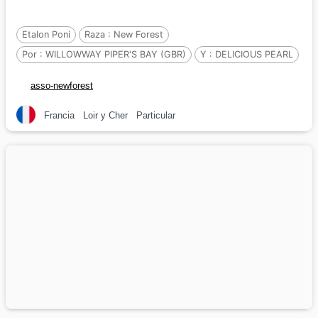
Etalon Poni
Raza :
New Forest
Por :
WILLOWWAY PIPER'S BAY (GBR)
Y :
DELICIOUS PEARL
Por :
LAVENDER STARDUST OF WOOT (GBR
asso-newforest
Francia
Loir y Cher
Particular