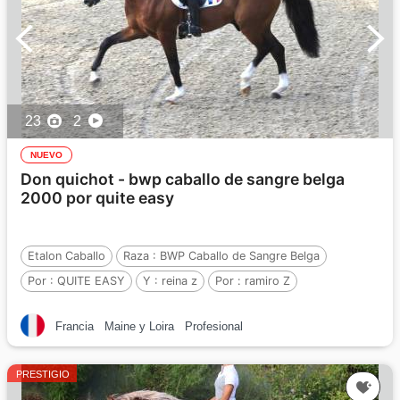
23
2
NUEVO
Don quichot - bwp caballo de sangre belga
2000 por quite easy
Etalon Caballo
Raza :
BWP Caballo de Sangre Belga
Por :
QUITE EASY
Y :
reina z
Por :
ramiro Z
Francia
Maine y Loira
Profesional
PRESTIGIO