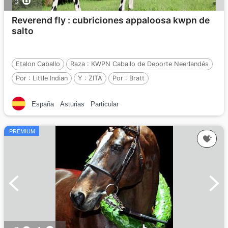
5
Reverend fly : cubriciones appaloosa kwpn de
salto
Etalon Caballo
Raza :
KWPN Caballo de Deporte Neerlandés
Por :
Little Indian
Y :
ZITA
Por :
Bratt
España
Asturias
Particular
PREMIUM