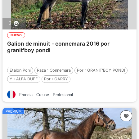
3
NUEVO
Galion de minuit - connemara 2016 por
granit'boy pondi
Etalon Poni
Raza :
Connemara
Por :
GRANIT'BOY PONDI
Y :
ALFA DUFF
Por :
GARRY
Francia
Creuse
Profesional
PREMIUM