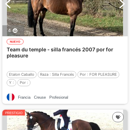
4
NUEVO
Team du temple - silla francés 2007 por for
pleasure
Etalon Caballo
Raza :
Silla Francés
Por :
FOR PLEASURE
Y :
Por :
Francia
Creuse
Profesional
PRESTIGIO