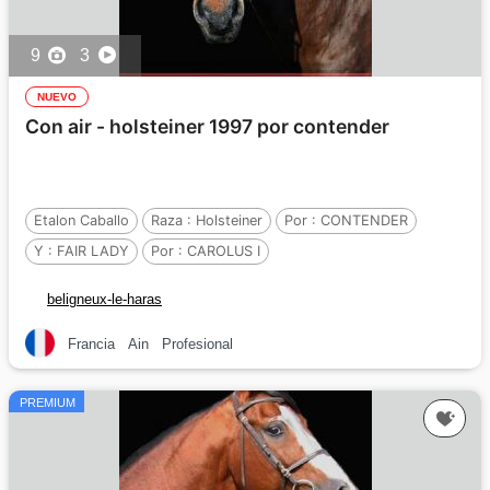
9
3
NUEVO
Con air - holsteiner 1997 por contender
Etalon Caballo
Raza :
Holsteiner
Por :
CONTENDER
Y :
FAIR LADY
Por :
CAROLUS I
beligneux-le-haras
Francia
Ain
Profesional
PREMIUM