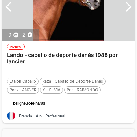
9
2
NUEVO
Lando - caballo de deporte danés 1988 por
lancier
Etalon Caballo
Raza :
Caballo de Deporte Danés
Por :
LANCIER
Y :
SILVIA
Por :
RAIMONDO
beligneux-le-haras
Francia
Ain
Profesional