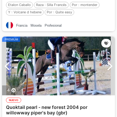
Etalon Caballo
Raza :
Silla Francés
Por :
montender
Y :
Volcane d hebene
Por :
Quite easy
Francia
Mosela
Profesional
PREMIUM
4
NUEVO
Quoktail pearl - new forest 2004 por
willowway piper's bay (gbr)