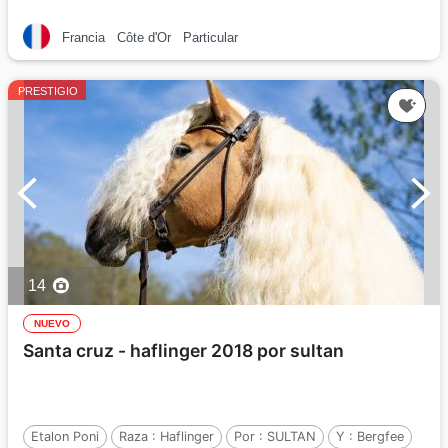
Por :
cambito vd helle
Francia
Côte d'Or
Particular
PRESTIGIO
14
NUEVO
Santa cruz - haflinger 2018 por sultan
Etalon Poni
Raza :
Haflinger
Por :
SULTAN
Y :
Bergfee