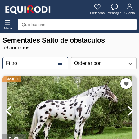
Preferidos
Mensajes
Cuenta
Menú
Sementales Salto de obstáculos
59 anuncios
≣
Filtro
BASICO