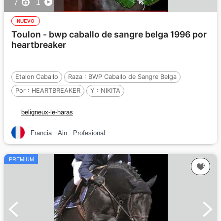
7
1
NUEVO
Toulon - bwp caballo de sangre belga 1996 por
heartbreaker
Etalon Caballo
Raza :
BWP Caballo de Sangre Belga
Por :
HEARTBREAKER
Y :
NIKITA
Por :
JOKINAL DE BORNIVAL
beligneux-le-haras
Francia
Ain
Profesional
PREMIUM