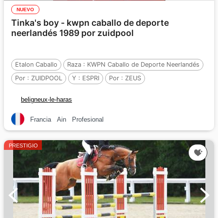
NUEVO
Tinka's boy - kwpn caballo de deporte
neerlandés 1989 por zuidpool
Etalon Caballo
Raza :
KWPN Caballo de Deporte Neerlandés
Por :
ZUIDPOOL
Y :
ESPRI
Por :
ZEUS
beligneux-le-haras
Francia
Ain
Profesional
PRESTIGIO