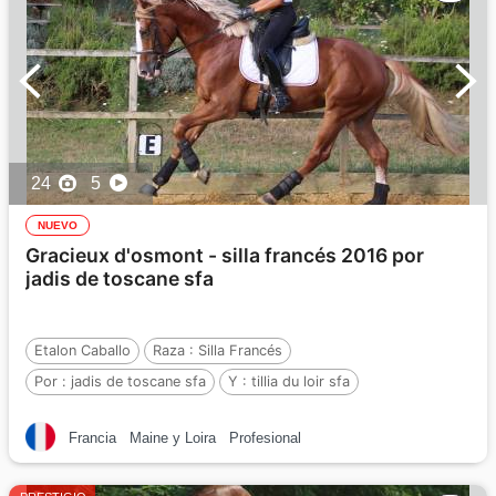
24
5
NUEVO
Gracieux d'osmont - silla francés 2016 por
jadis de toscane sfa
Etalon Caballo
Raza :
Silla Francés
Por :
jadis de toscane sfa
Y :
tillia du loir sfa
Por :
jus des fontaines bwp
Francia
Maine y Loira
Profesional