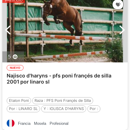
PRESTIGIO
5
NUEVO
Najisco d'haryns - pfs poni françés de silla
2001 por linaro sl
Etalon Poni
Raza :
PFS Poni Françés de Silla
Por :
LINARO SL
Y :
IOLISCA D'HARYNS
Por :
Francia
Mosela
Profesional