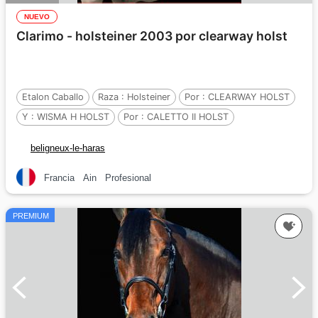
NUEVO
Clarimo - holsteiner 2003 por clearway holst
Etalon Caballo
Raza :
Holsteiner
Por :
CLEARWAY HOLST
Y :
WISMA H HOLST
Por :
CALETTO II HOLST
beligneux-le-haras
Francia
Ain
Profesional
PREMIUM