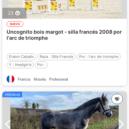
23
NUEVO
Uncognito bois margot - silla francés 2008 por
l'arc de triomphe
Etalon Caballo
Raza :
Silla Francés
Por :
l'arc de triomphe
Y :
Imadgin'e
Por :
Francia
Mosela
Profesional
PREMIUM