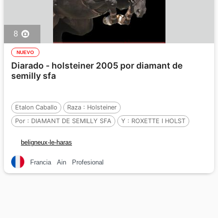
8
NUEVO
Diarado - holsteiner 2005 por diamant de
semilly sfa
Etalon Caballo
Raza :
Holsteiner
Por :
DIAMANT DE SEMILLY SFA
Y :
ROXETTE I HOLST
Por :
CORRADO I HOLST
beligneux-le-haras
Francia
Ain
Profesional