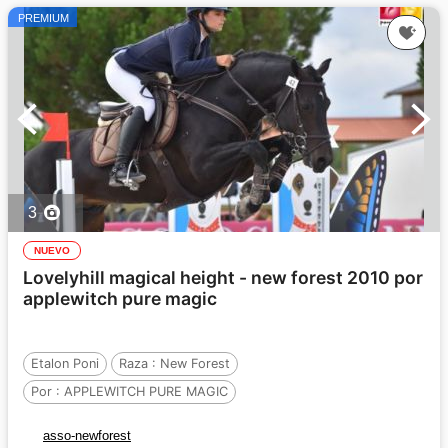
PREMIUM
3
NUEVO
Lovelyhill magical height - new forest 2010 por
applewitch pure magic
Etalon Poni
Raza :
New Forest
Por :
APPLEWITCH PURE MAGIC
Y :
YEWTREE ON HIGH (GBR)
asso-newforest
Por :
UNPREDICTABLE OF MAILLARD (GBR