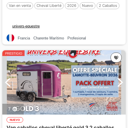
Van en venta
Cheval Liberté
2026
Nuevo
2 Caballos
univers-equestre
Francia
Charente Marítimo
Profesional
PRESTIGIO
7
NUEVO
Van caballos cheval liberté gold 3 2 caballos