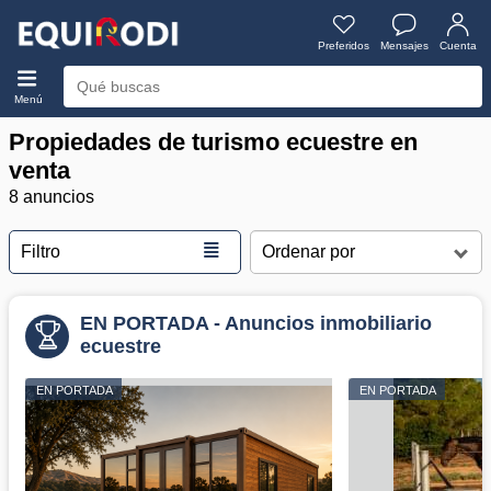
Preferidos
Mensajes
Cuenta
Menú
Propiedades de turismo ecuestre en
venta
8 anuncios
≣
Filtro
EN PORTADA - Anuncios inmobiliario
ecuestre
EN PORTADA
EN PORTADA