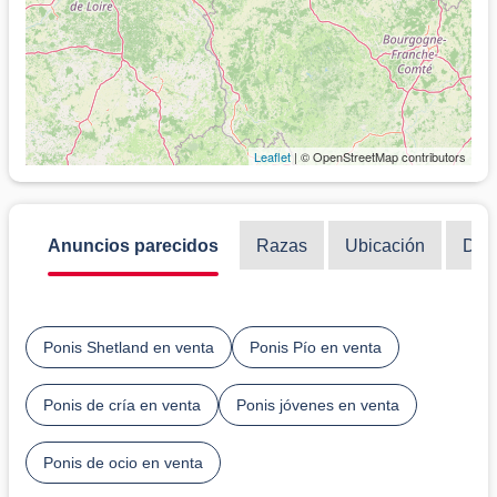
Leaflet
| © OpenStreetMap contributors
Anuncios parecidos
Razas
Ubicación
Disc
Ponis Shetland en venta
Ponis Pío en venta
Ponis de cría en venta
Ponis jóvenes en venta
Ponis de ocio en venta