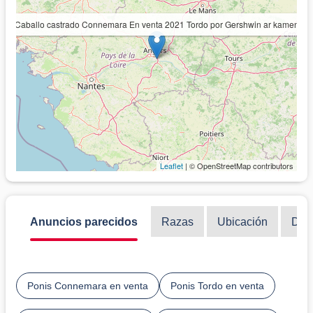
Caballo castrado Connemara En venta 2021 Tordo por Gershwin ar kamen
Leaflet
| © OpenStreetMap contributors
Anuncios parecidos
Razas
Ubicación
Disc
Ponis Connemara en venta
Ponis Tordo en venta