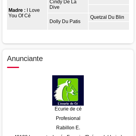
Cindy De La
Dive
Madre :
I Love
You Of Cé
Quetzal Du Blin
Dolly Du Patis
Anunciante
Ecurie de cé
Profesional
Rabillon E.