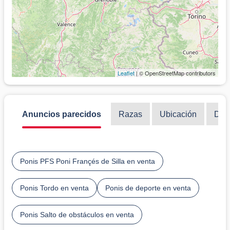
Leaflet
| © OpenStreetMap contributors
Anuncios parecidos
Razas
Ubicación
Disc
Ponis PFS Poni Françés de Silla en venta
Ponis Tordo en venta
Ponis de deporte en venta
Ponis Salto de obstáculos en venta