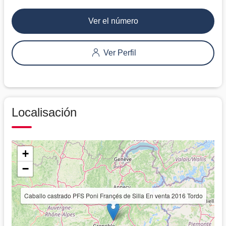
Ver el número
Ver Perfil
Localisación
+
−
Caballo castrado PFS Poni Françés de Silla En venta 2016 Tordo