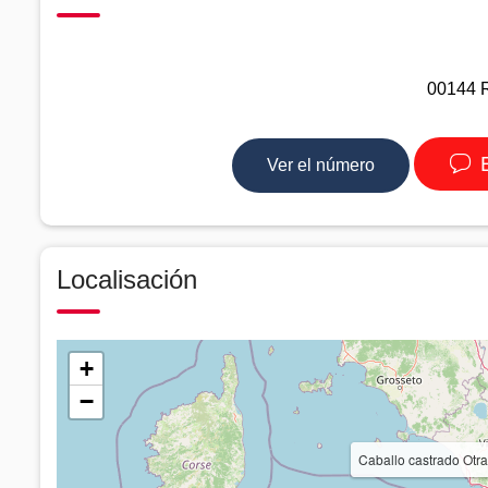
00144 R
E
Ver el número
Localisación
+
−
Caballo castrado Otr