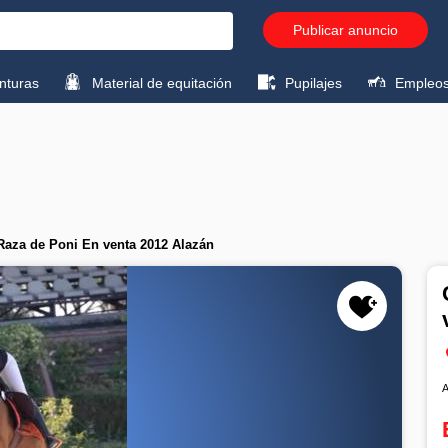
Publicar anuncio
turas
Material de equitación
Pupilajes
Empleo
 Raza de Poni En venta 2012 Alazán