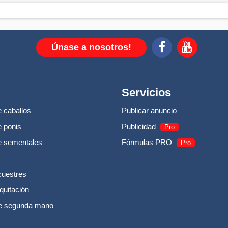
Únase a nosotros!
Servicios
 caballos
Publicar anuncio
 ponis
Publicidad
Pro
e sementales
Fórmulas PRO
Pro
cuestres
quitación
e segunda mano