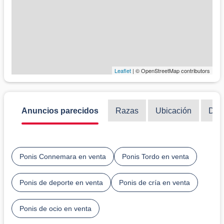
Leaflet
| © OpenStreetMap contributors
Anuncios parecidos
Razas
Ubicación
Disc
Ponis Connemara en venta
Ponis Tordo en venta
Ponis de deporte en venta
Ponis de cría en venta
Ponis de ocio en venta