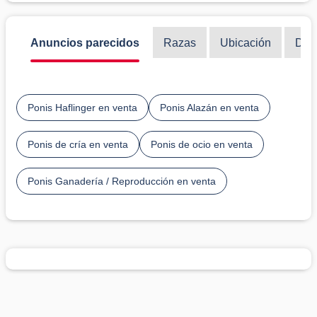
Anuncios parecidos
Razas
Ubicación
Disc
Ponis Haflinger en venta
Ponis Alazán en venta
Ponis de cría en venta
Ponis de ocio en venta
Ponis Ganadería / Reproducción en venta