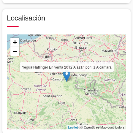
Localisación
+
−
Yegua Haflinger En venta 2012 Alazán por liz Alcantara
Leaflet
| © OpenStreetMap contributors