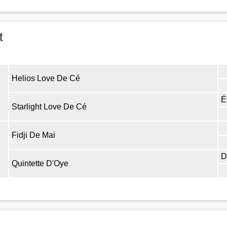
t
Helios Love De Cé
É
Starlight Love De Cé
Fidji De Mai
D
Quintette D'Oye