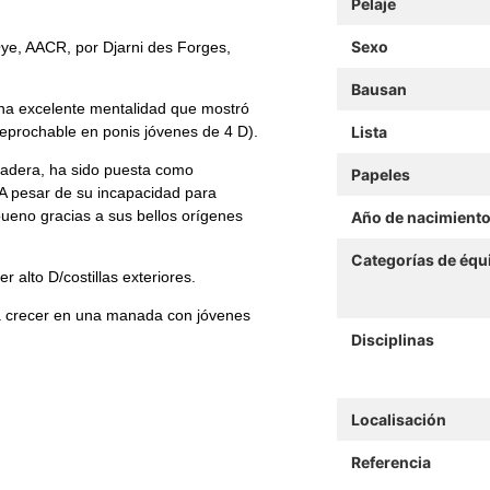
Pelaje
Sexo
'Oye, AACR, por Djarni des Forges,
Bausan
 una excelente mentalidad que mostró
reprochable en ponis jóvenes de 4 D).
Lista
pradera, ha sido puesta como
Papeles
 A pesar de su incapacidad para
ueno gracias a sus bellos orígenes
Año de nacimient
Categorías de équ
alto D/costillas exteriores.
da crecer en una manada con jóvenes
Disciplinas
Localisación
Referencia