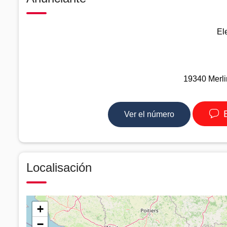
El
19340 Merli
E
Ver el número
Localisación
+
−