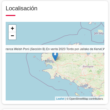
Localisación
+
−
Potranca Welsh Poni (Sección B) En venta 2023 Tordo por Jalisko de Kervé,WTC
Leaflet
| © OpenStreetMap contributors