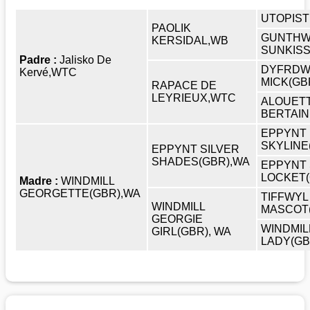
UTOPIS
PAOLIK
GUNTHW
KERSIDAL,WB
SUNKIS
Padre :
Jalisko De
DYFRD
Kervé,WTC
MICK(GB
RAPACE DE
LEYRIEUX,WTC
ALOUET
BERTAIN
EPPYNT
SKYLINE
EPPYNT SILVER
SHADES(GBR),WA
EPPYNT 
LOCKET(
Madre :
WINDMILL
GEORGETTE(GBR),WA
TIFFWYL
WINDMILL
MASCOT
GEORGIE
WINDMIL
GIRL(GBR), WA
LADY(GB