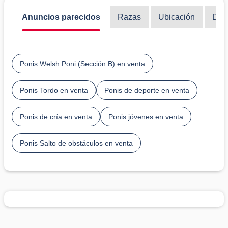
Anuncios parecidos
Razas
Ubicación
Disc
Ponis Welsh Poni (Sección B) en venta
Ponis Tordo en venta
Ponis de deporte en venta
Ponis de cría en venta
Ponis jóvenes en venta
Ponis Salto de obstáculos en venta